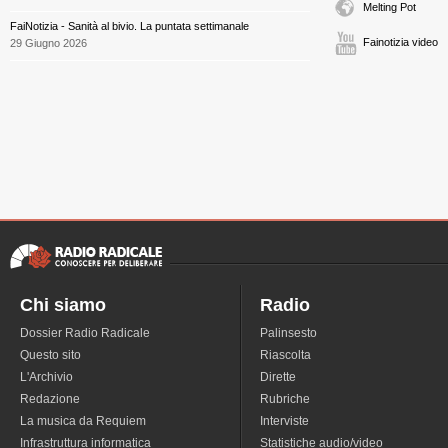
Melting Pot
FaiNotizia - Sanità al bivio. La puntata settimanale
Fainotizia video
29 Giugno 2026
Chi siamo
Radio
Dossier Radio Radicale
Palinsesto
Questo sito
Riascolta
L'Archivio
Dirette
Redazione
Rubriche
La musica da Requiem
Interviste
Infrastruttura informatica
Statistiche audio/video