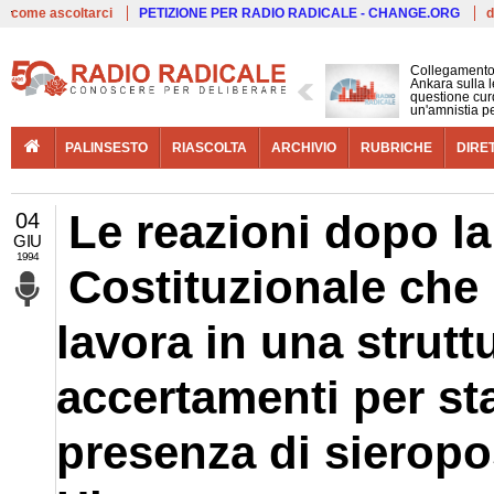
Live
come ascoltarci
PETIZIONE PER RADIO RADICALE - CHANGE.ORG
d
Collegamento
Ankara sulla l
questione cur
un'amnistia p
PALINSESTO
RIASCOLTA
ARCHIVIO
RUBRICHE
DIRE
Le reazioni dopo la
04
GIU
1994
Costituzionale che 
lavora in una struttu
accertamenti per sta
presenza di sieropos