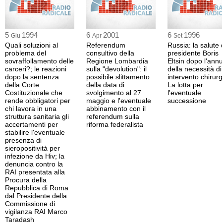
5
1994
6
2001
6
1996
Giu
Apr
Set
Quali soluzioni al
Referendum
Russia: la salute 
problema del
consultivo della
presidente Boris
sovraffollamento delle
Regione Lombardia
Eltsin dopo l'ann
carceri?; le reazioni
sulla "devolution": il
della necessità d
dopo la sentenza
possibile slittamento
intervento chirurg
della Corte
della data di
La lotta per
Costituzionale che
svolgimento al 27
l'eventuale
rende obbligatori per
maggio e l'eventuale
successione
chi lavora in una
abbinamento con il
struttura sanitaria gli
referendum sulla
accertamenti per
riforma federalista
stabilire l'eventuale
presenza di
sieropositività per
infezione da Hiv; la
denuncia contro la
RAI presentata alla
Procura della
Repubblica di Roma
dal Presidente della
Commissione di
vigilanza RAI Marco
Taradash