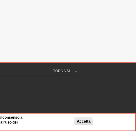
TORNA SU
 il consenso a
Accetta
ll'uso dei