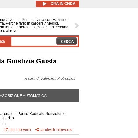
ORA IN ONDA
nuda verità - Punto di vista con Massimo
ra. Perché farlo in carcere? Medici,
ermieri ed operatori sociosanitari cercano
oro altrove
ata
la Giustizia Giusta.
A cura di
Valentina Pietrosanti
DA ATTIVA)
ASCRIZIONE AUTOMATICA
reria del Partito Radicale Nonviolento
nspartito
 sec
altri interventi
condividi intervento