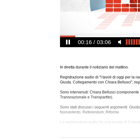
00:17
03:06
In diretta durante il notiziario del mattino.
Registrazione audio di "I tavoli di oggi per la r
Giusta. Collegamento con Chiara Bellusci", reg
Sono intervenuti: Chiara Bellusci (componente 
Transnazionale e Transpartito).
Sono stati discussi i seguenti argomenti: Giusti
Nonviolento, Referendum, Riforme.
La registrazione audio ha una durata di 3 minut