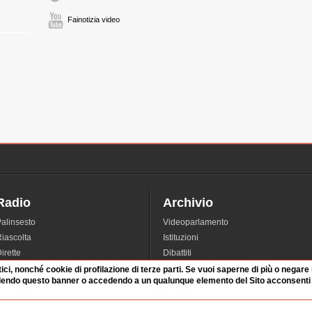
Fainotizia video
Radio
Archivio
alinsesto
Videoparlamento
iascolta
Istituzioni
irette
Dibattiti
Rubriche
Manifestazioni
tici, nonché cookie di profilazione di terze parti. Se vuoi saperne di più o negare
dendo questo banner o accedendo a un qualunque elemento del Sito acconsenti a
nterviste
Radicali
tatistiche audio/video