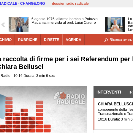
Salta al contenuto principale
 RADICALE - CHANGE.ORG
dossier radio radicale
6 agosto 1976: allarme bomba a Palazzo
La 
Madama, intervista al prof. Luigi Ciaurro
Bar
inf
lav
CHIVIO
RUBRICHE
DIRETTE
AGENDA
Ricerca avanz
la raccolta di firme per i sei Referendum per 
hiara Bellusci
 Radio - 10:16 Durata: 3 min 6 sec
INTERVENTI
(SCHE
TR
CHIARA BELLUSCI
componente della Teso
Transnazionale e Tra
10:16 Durata: 3 min 6