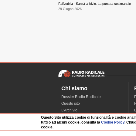
FaiNotizia - Sanità al bivio. La puntata settimanale
29 Giugno 2026
Chi siamo
Dossier Radio Radicale
P
Questo sito
R
L'Archivio
D
Redazione
Questo Sito utilizza cookie di funzionalità e cookie anali
tutti o ad alcuni cookie, consulta la
Cookie Policy
. Chiu
La musica da Requiem
I
cookie.
Infrastruttura informatica
S