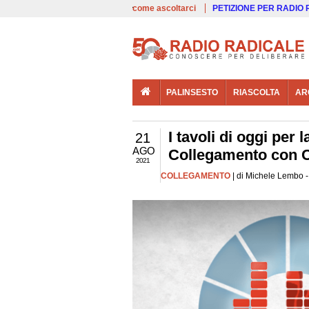
00:00
Live
come ascoltarci
PETIZIONE PER RADIO
PALINSESTO
RIASCOLTA
AR
I tavoli di oggi per 
21
AGO
Collegamento con C
2021
COLLEGAMENTO
| di Michele Lembo -