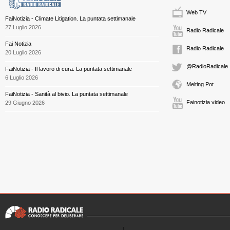
Web TV
FaiNotizia - Climate Litigation. La puntata settimanale
27 Luglio 2026
Radio Radicale
Fai Notizia
Radio Radicale
20 Luglio 2026
@RadioRadicale
FaiNotizia - Il lavoro di cura. La puntata settimanale
6 Luglio 2026
Melting Pot
FaiNotizia - Sanità al bivio. La puntata settimanale
Fainotizia video
29 Giugno 2026