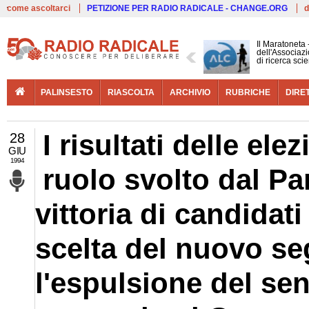
Live
come ascoltarci
PETIZIONE PER RADIO RADICALE - CHANGE.ORG
d
Il Maratoneta
dell'Associazi
di ricerca scie
PALINSESTO
RIASCOLTA
ARCHIVIO
RUBRICHE
DIRE
I risultati delle ele
28
GIU
1994
ruolo svolto dal Pa
vittoria di candidati
scelta del nuovo seg
l'espulsione del sen