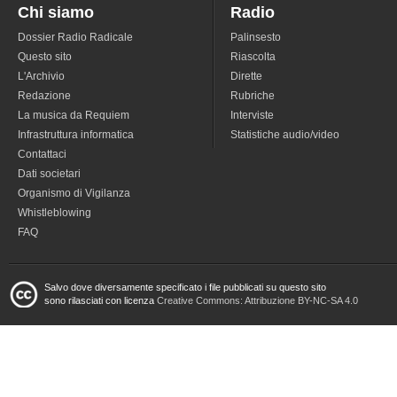
Chi siamo
Radio
Dossier Radio Radicale
Palinsesto
Questo sito
Riascolta
L'Archivio
Dirette
Redazione
Rubriche
La musica da Requiem
Interviste
Infrastruttura informatica
Statistiche audio/video
Contattaci
Dati societari
Organismo di Vigilanza
Whistleblowing
FAQ
Salvo dove diversamente specificato i file pubblicati su questo sito
sono rilasciati con licenza
Creative Commons: Attribuzione BY-NC-SA 4.0