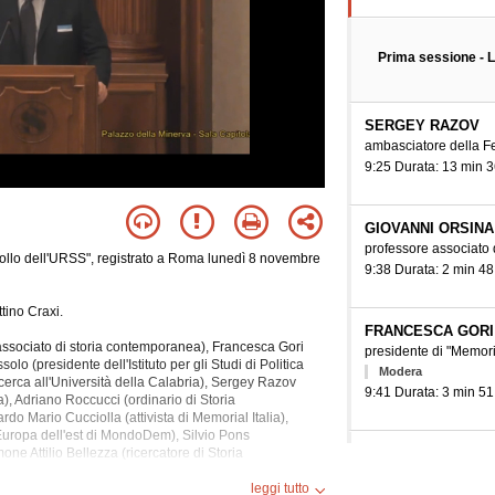
Prima sessione - L
SERGEY RAZOV
ambasciatore della Fe
9:25 Durata: 13 min 3
GIOVANNI ORSINA
professore associato
crollo dell'URSS", registrato a Roma lunedì 8 novembre
9:38 Durata: 2 min 48
tino Craxi.
FRANCESCA GORI
associato di storia contemporanea), Francesca Gori
presidente di "Memoria
lo (presidente dell'Istituto per gli Studi di Politica
Modera
icerca all'Università della Calabria), Sergey Razov
9:41 Durata: 3 min 51
), Adriano Roccucci (ordinario di Storia
do Mario Cucciolla (attivista di Memorial Italia),
Europa dell'est di MondoDem), Silvio Pons
ANDREA BORELLI
ne Attilio Bellezza (ricercatore di Storia
ico II di Napoli), Simona Merlo (professoressa di
assegnista di ricerca 
, Isaac Scarborough (professore), Fabio Bettanin
leggi tutto