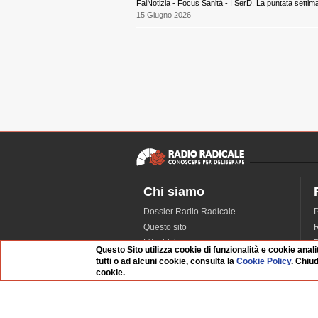
FaiNotizia - Focus Sanità - I SerD. La puntata settim
15 Giugno 2026
Chi siamo
Dossier Radio Radicale
P
Questo sito
R
L'Archivio
D
Questo Sito utilizza cookie di funzionalità e cookie anali
Redazione
tutti o ad alcuni cookie, consulta la
Cookie Policy
. Chiu
cookie.
La musica da Requiem
I
Infrastruttura informatica
S
Contattaci