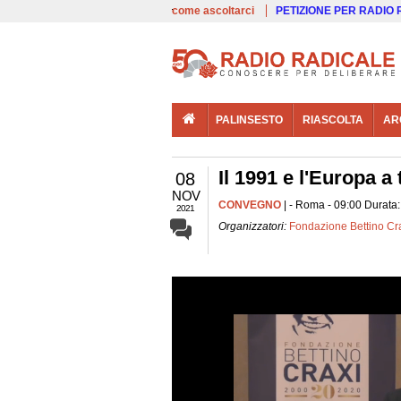
00:00
Live
come ascoltarci
PETIZIONE PER RADIO
PALINSESTO
RIASCOLTA
AR
Il 1991 e l'Europa a
08
NOV
CONVEGNO
| - Roma - 09:00 Durata:
2021
Organizzatori:
Fondazione Bettino Cr