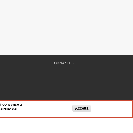
verno indipendente: La questione ucraina,
mbientalismo nell'opera di Yuriy
BELLEZZA
Contemporanea all'Università degli Studi
8 sec
nella Georgia post-sovietica"
TORNA SU
ria contemporanea all'Università Roma Tre
 55 sec
 Soviet collapse in the Central Asian
o in lingua Inglese)
OUGH
 il consenso a
 19 sec
Accetta
ll'uso dei
ri (Pausa pranzo)
9 min