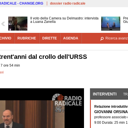
Salta al contenuto principale
 RADICALE - CHANGE.ORG
dossier radio radicale
Il voto della Camera su Delmastro: intervista
Pre
a Luana Zanella
Gi
CHIVIO
RUBRICHE
DIRETTE
AGENDA
Ricerca avanz
 trent'anni dal crollo dell'URSS
 7 ore 54 min
axi
Apertura dei lavori
presentazione del
INTERVENTI
(SCHE
TR
Relazione introduttiv
GIOVANNI ORSINA
professore associato
9:00 Durata: 25 min 1