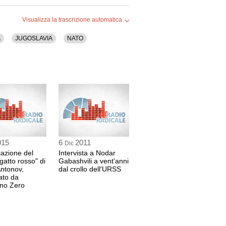
3 sec
Visualizza la trascrizione automatica
l Italia"
A
JUGOSLAVIA
NATO
1 sec
 CUCCIOLLA
alia
 59 sec
l Italia"
3 sec
015
6
2011
Dic
azione del
Intervista a Nodar
l gatto rosso" di
Gabashvili a vent'anni
CI
ntonov,
dal crollo dell'URSS
ato da
ontemporanea all'Università Roma Tre
ano Zero
 43 sec
EFANO
 ed Europa dell'est di MondoDem