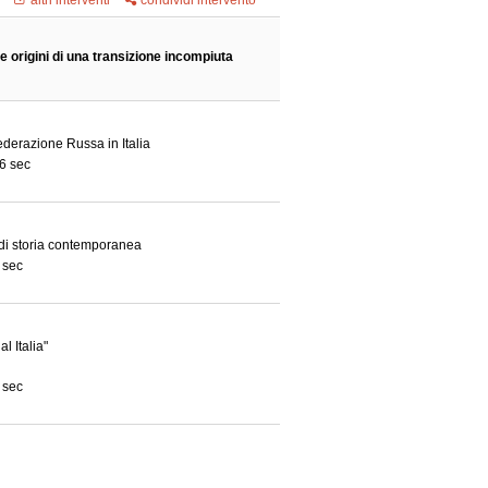
altri interventi
condividi intervento
e origini di una transizione incompiuta
derazione Russa in Italia
6 sec
 di storia contemporanea
 sec
l Italia"
 sec
all'Università della Calabria