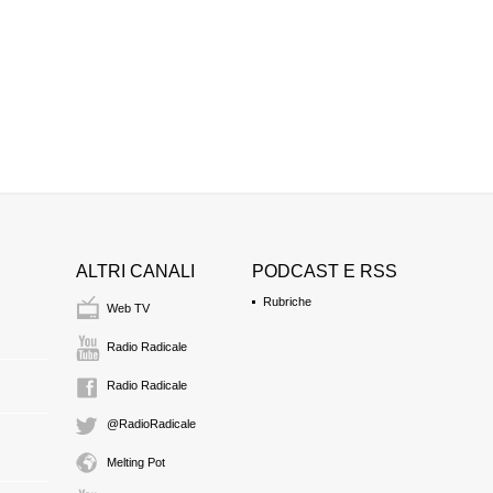
11:00 Durata: 13 min
FRANCESCA GORI
presidente di "Memoria
11:13 Durata: 4 min 1
Seconda sessione -
SILVIO PONS
ALTRI CANALI
PODCAST E RSS
professore
Rubriche
11:18 Durata: 55 sec
Web TV
Radio Radicale
"In the corner of fai
Radio Radicale
1991" (intervento in 
SAULIUS GRYBK
@RadioRadicale
autore
11:18 Durata: 20 min 
Melting Pot