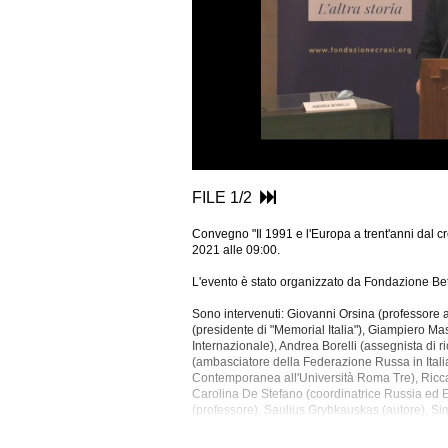
FILE 1/2
Convegno "Il 1991 e l'Europa a trent'anni dal 
2021 alle 09:00.
L'evento è stato organizzato da Fondazione Bet
Sono intervenuti: Giovanni Orsina (professore 
(presidente di "Memorial Italia"), Giampiero Masso
Internazionale), Andrea Borelli (assegnista di r
(ambasciatore della Federazione Russa in Italia
Contemporanea all'Università
Roma Tre), Riccar
Carolina De Stefano (coordinatrice Russia ed 
(professore), Saulius Grybkauskas (autore), Simo
Contemporanea all'Università degli Studi Feder
Storia contemporanea all'Università Roma Tre)