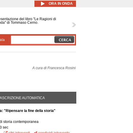
ORA IN ONDA
sentazione del libro "Le Ragioni di
uda" di Tommaso Cerno.
ata
A cura di
Francesca Rosini
, saluti degli organizzatori e
 Convegno
DA ATTIVA)
ASCRIZIONE AUTOMATICA
a: "Ripensare la fine della storia"
 di storia contemporanea
3 sec