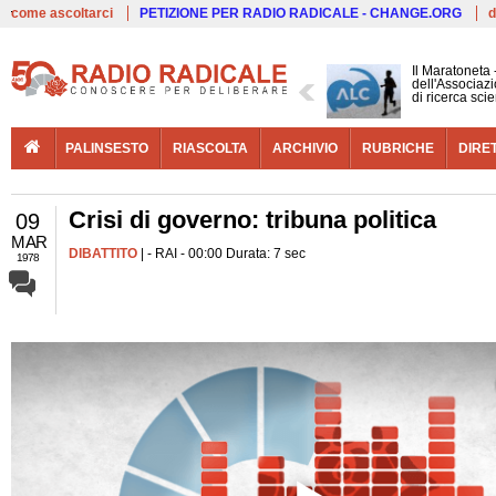
Live
come ascoltarci
PETIZIONE PER RADIO RADICALE - CHANGE.ORG
d
Il Maratoneta
dell'Associazi
di ricerca scie
PALINSESTO
RIASCOLTA
ARCHIVIO
RUBRICHE
DIRE
Crisi di governo: tribuna politica
09
MAR
DIBATTITO
| - RAI - 00:00 Durata: 7 sec
1978