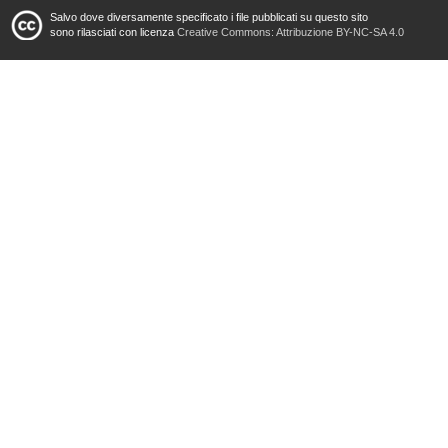
Salvo dove diversamente specificato i file pubblicati su questo sito
sono rilasciati con licenza
Creative Commons: Attribuzione BY-NC-SA 4.0