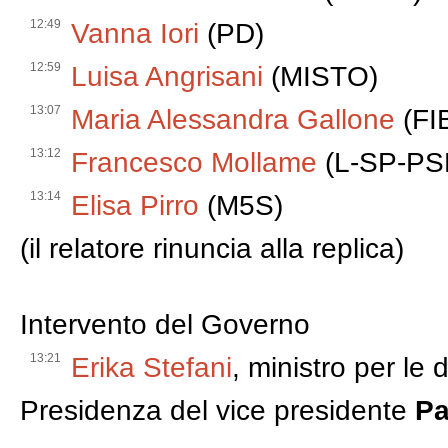
12:49
Vanna Iori
(PD)
12:59
Luisa Angrisani
(MISTO)
13:07
Maria Alessandra Gallone
(FI
13:12
Francesco Mollame
(L-SP-PS
13:14
Elisa Pirro
(M5S)
(il relatore rinuncia alla replica)
Intervento del Governo
13:21
Erika Stefani
, ministro per le d
Presidenza del vice presidente
Pa