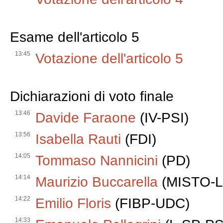
Esame dell'articolo 5
13:45
Votazione dell'articolo 5
Dichiarazioni di voto finale
13:46
Davide Faraone
(IV-PSI)
13:56
Isabella Rauti
(FDI)
14:05
Tommaso Nannicini
(PD)
14:14
Maurizio Buccarella
(MISTO-
14:22
Emilio Floris
(FIBP-UDC)
14:33