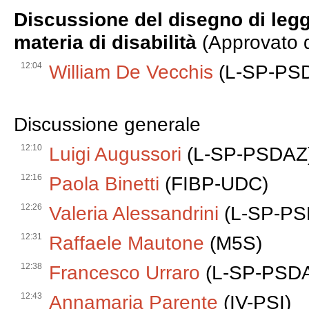
Discussione del disegno di leg
materia di disabilità
(Approvato d
12:04
William De Vecchis
(L-SP-PSDA
Discussione generale
12:10
Luigi Augussori
(L-SP-PSDAZ
12:16
Paola Binetti
(FIBP-UDC)
12:26
Valeria Alessandrini
(L-SP-PS
12:31
Raffaele Mautone
(M5S)
12:38
Francesco Urraro
(L-SP-PSD
12:43
Annamaria Parente
(IV-PSI)