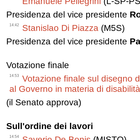
Emanuele Pellegrini
(L-SP-P
Presidenza del vice presidente
Ro
14:42
Stanislao Di Piazza
(M5S)
Presidenza del vice presidente
Pa
Votazione finale
14:53
Votazione finale sul disegno 
al Governo in materia di disabilità
(il Senato approva)
Sull'ordine dei lavori
14:54
Saverio De Bonis
(MISTO)