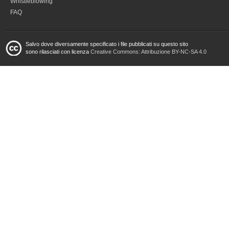
Whistleblowing
FAQ
Salvo dove diversamente specificato i file pubblicati su questo sito
sono rilasciati con licenza
Creative Commons: Attribuzione BY-NC-SA 4.0