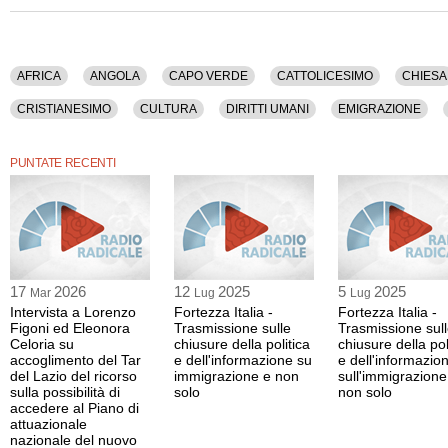
AFRICA
ANGOLA
CAPO VERDE
CATTOLICESIMO
CHIESA
CRISTIANESIMO
CULTURA
DIRITTI UMANI
EMIGRAZIONE
GIOVANNI XXIII
GUERRA
GUINEA BISSAU
HITLER
HUME
PUNTATE RECENTI
ITALIA
KANT
LIBRO
NEGRITUDINE
PAOLO VI
POLITI
SOCIETA'
STORIA
STRANIERI
17
2026
12
2025
5
2025
Mar
Lug
Lug
Intervista a Lorenzo
Fortezza Italia -
Fortezza Italia -
Figoni ed Eleonora
Trasmissione sulle
Trasmissione sul
Celoria su
chiusure della politica
chiusure della pol
accoglimento del Tar
e dell'informazione su
e dell'informazio
del Lazio del ricorso
immigrazione e non
sull'immigrazione
sulla possibilità di
solo
non solo
accedere al Piano di
attuazionale
nazionale del nuovo