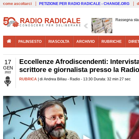
Live
come ascoltarci
PETIZIONE PER RADIO RADICALE - CHANGE.ORG
d
Rassegna st
PALINSESTO
RIASCOLTA
ARCHIVIO
RUBRICHE
DIRE
Eccellenze Afrodiscendenti: Intervist
17
GEN
scrittore e giornalista presso la Radi
2022
RUBRICA
| di Andrea Billau - Radio - 13:30 Durata: 32 min 27 sec