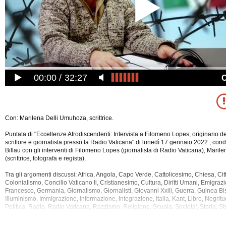
00:00
32:27
Con: Marilena Delli Umuhoza, scrittrice.
Puntata di "Eccellenze Afrodiscendenti: Intervista a Filomeno Lopes, originario d
scrittore e giornalista presso la Radio Vaticana" di lunedì 17 gennaio 2022 , con
Billau con gli interventi di Filomeno Lopes (giornalista di Radio Vaticana), Mari
(scrittrice, fotografa e regista).
Tra gli argomenti discussi: Africa, Angola, Capo Verde, Cattolicesimo, Chiesa, Ci
Colonialismo, Concilio Vaticano Ii, Cristianesimo, Cultura, Diritti Umani, Emigrazi
Francesco, Germania, Giornalismo,
Giornalisti, Giovanni Xxiii, Guerra, Guinea Bi
Illuminismo, Immigrazione, Informazione, Integrazione, Italia, Kant, Libro, Negritu
Politica, Radio, Radio Vaticana, Razzismo, Religione, Scuola, Societa', Storia, Str
La registrazione audio di questa puntata ha una durata di 32 minuti.