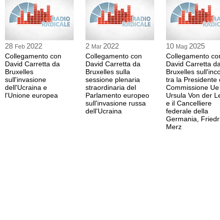
RIFUGIATI
ROMANIA
RUSSIA
SANZIONI
SECESSIONE
UNIONE EUROPEA
USA
VON DER LEYEN
28
2022
2
2022
10
2025
Feb
Mar
Mag
Collegamento con
Collegamento con
Collegamento co
David Carretta da
David Carretta da
David Carretta d
Bruxelles
Bruxelles sulla
Bruxelles sull'inc
sull'invasione
sessione plenaria
tra la Presidente 
dell'Ucraina e
straordinaria del
Commissione Ue
l'Unione europea
Parlamento europeo
Ursula Von der L
sull'invasione russa
e il Cancelliere
dell'Ucraina
federale della
Germania, Friedr
Merz