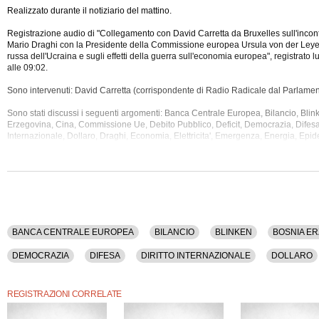
Realizzato durante il notiziario del mattino.
Registrazione audio di "Collegamento con David Carretta da Bruxelles sull'incon
Mario Draghi con la Presidente della Commissione europea Ursula von der Leyen
russa dell'Ucraina e sugli effetti della guerra sull'economia europea", registrato
alle 09:02.
Sono intervenuti: David Carretta (corrispondente di Radio Radicale dal Parlame
Sono stati discussi i seguenti argomenti: Banca Centrale Europea, Bilancio, Blin
Erzegovina, Cina, Commissione Ue, Debito Pubblico, Deficit,
Democrazia, Difesa,
Internazionale, Dollaro, Draghi, Economia, Elettricita', Emergenza, Energia, Epide
Finanziamenti, Francia, Gas, Governo, Importazione, Inflazione, Investimenti, Ita
Nazionalismo, Parlamento Europeo, Petrolio, Pnrr, Politica, Polonia, Putin, Rifug
Russia, Sanzioni, Secessione, Slovacchia, Societa', Sviluppo, Ucraina, Ungheri
Usa, Von Der Leyen.
La registrazione audio ha una durata di 8 minuti.
BANCA CENTRALE EUROPEA
BILANCIO
BLINKEN
BOSNIA E
DEMOCRAZIA
DIFESA
DIRITTO INTERNAZIONALE
DOLLARO
EPIDEMIE
ESTERI
ESTONIA
FINANZIAMENTI
FRANCIA
REGISTRAZIONI CORRELATE
ITALIA
LAGARDE
MACRON
NAZIONALISMO
PARLAMENT