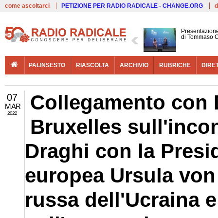
Live
come ascoltarci
PETIZIONE PER RADIO RADICALE - CHANGE.ORG
d
Presentazione
di Tommaso C
PALINSESTO
RIASCOLTA
ARCHIVIO
RUBRICHE
DIRE
Collegamento con D
07
MAR
2022
Bruxelles sull'inco
Draghi con la Pres
europea Ursula von 
russa dell'Ucraina e 