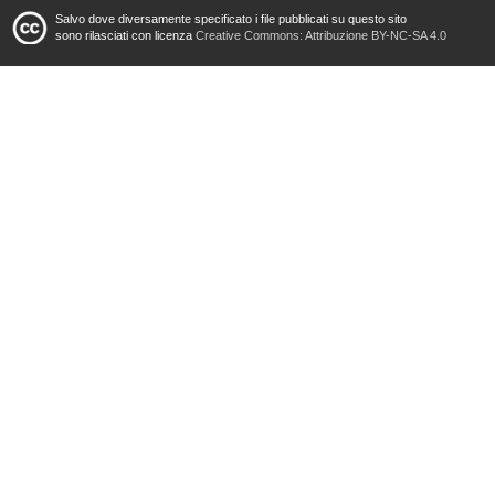
Salvo dove diversamente specificato i file pubblicati su questo sito
sono rilasciati con licenza
Creative Commons: Attribuzione BY-NC-SA 4.0