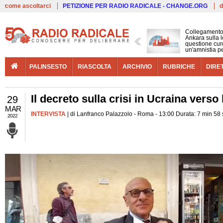
Live
come ascoltarci
PETIZIONE PER RADIO RADICALE - CHANGE.ORG
d
Collegamento
Ankara sulla l
questione cur
un'amnistia p
PALINSESTO
RIASCOLTA
ARCHIVIO
RUBRICHE
DIRE
Il decreto sulla crisi in Ucraina verso
29
MAR
INTERVISTA
| di Lanfranco Palazzolo - Roma - 13:00 Durata: 7 min 58
2022