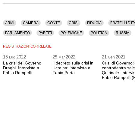
ARMI
CAMERA
CONTE
CRISI
FIDUCIA
FRATELLI D'IT
PARLAMENTO
PARTITI
POLEMICHE
POLITICA
RUSSIA
REGISTRAZIONI CORRELATE
15
2022
29
2022
21
2021
Lug
Mar
Gen
La crisi del Governo
Il decreto sulla crisi in
Crisi di Governo: 
Draghi. Intervista a
Ucraina: intervista a
centrodestra sale
Fabio Rampelli
Fabio Porta
Quirinale. Intervi
Fabio Rampelli (F