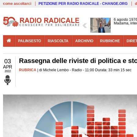
Live
come ascoltarci
PETIZIONE PER RADIO RADICALE - CHANGE.ORG
d
6 agosto 1976
Madama, interv
PALINSESTO
RIASCOLTA
ARCHIVIO
RUBRICHE
DIRE
Rassegna delle riviste di politica e st
03
APR
RUBRICA
| di Michele Lembo - Radio - 11:00 Durata: 33 min 15 sec
2022