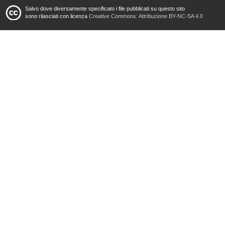
Salvo dove diversamente specificato i file pubblicati su questo sito
sono rilasciati con licenza
Creative Commons: Attribuzione BY-NC-SA 4.0