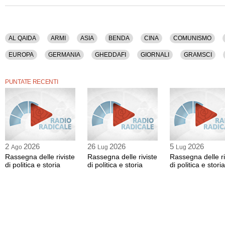
AL QAIDA
ARMI
ASIA
BENDA
CINA
COMUNISMO
EUROPA
GERMANIA
GHEDDAFI
GIORNALI
GRAMSCI
INTELLETTUALI
ISLAM
ISTITUZIONI
ITALIA
LIBIA
LIB
PUNTATE RECENTI
PACE
PANNELLA
PARIGI
PCI
PCUS
PERIODICI
P
PSICOLOGIA
PUTIN
RASSEGNA STAMPA
RODHAM CLINTON
TERRORISMO INTERNAZIONALE
TOTALITARISMO
UCRAINA
2
2026
26
2026
5
2026
Ago
Lug
Lug
Rassegna delle riviste
Rassegna delle riviste
Rassegna delle ri
di politica e storia
di politica e storia
di politica e storia