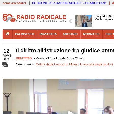
Live
come ascoltarci
PETIZIONE PER RADIO RADICALE - CHANGE.ORG
d
6 agosto 1976
Madama, interv
PALINSESTO
RIASCOLTA
ARCHIVIO
RUBRICHE
DIRE
Il diritto all'istruzione fra giudice am
12
MAG
DIBATTITO
| - Milano - 17:42 Durata: 1 ora 26 min
2022
Organizzatori:
Ordine degli Avvocati di Milano
,
Università degli Studi di