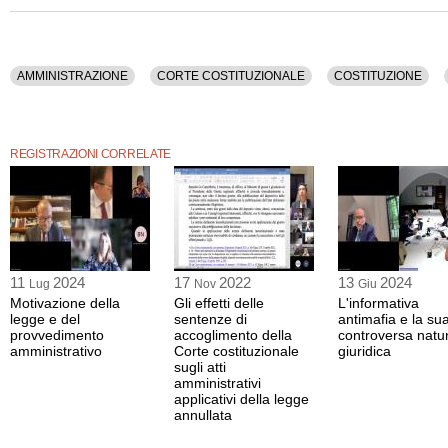
Istruzione, Scuola, Societa', Studenti.
La registrazione video di questo dibatto ha una durata di 1 ora e 26 minuti.
Il contenuto è disponibile anche nella sola versione audio.
AMMINISTRAZIONE
CORTE COSTITUZIONALE
COSTITUZIONE
REGISTRAZIONI CORRELATE
11
2024
17
2022
13
2024
Lug
Nov
Giu
Motivazione della
Gli effetti delle
L'informativa
legge e del
sentenze di
antimafia e la su
provvedimento
accoglimento della
controversa natu
amministrativo
Corte costituzionale
giuridica
sugli atti
amministrativi
applicativi della legge
annullata