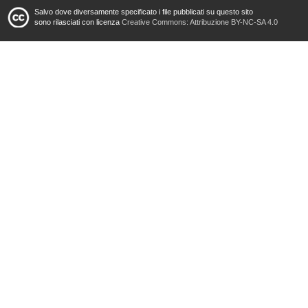
Salvo dove diversamente specificato i file pubblicati su questo sito
sono rilasciati con licenza
Creative Commons: Attribuzione BY-NC-SA 4.0