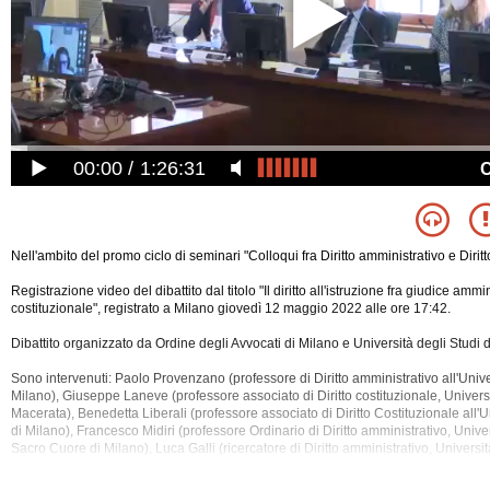
00:00
1:26:31
Nell'ambito del promo ciclo di seminari "Colloqui fra Diritto amministrativo e Diritt
Registrazione video del dibattito dal titolo "Il diritto all'istruzione fra giudice ammi
costituzionale", registrato a Milano giovedì 12 maggio 2022 alle ore 17:42.
Dibattito organizzato da Ordine degli Avvocati di Milano e Università degli Studi d
Sono intervenuti: Paolo Provenzano (professore di Diritto amministrativo all'Univer
Milano), Giuseppe Laneve (professore associato di Diritto costituzionale, Universi
Macerata),
Benedetta Liberali (professore associato di Diritto Costituzionale all'U
di Milano), Francesco Midiri (professore Ordinario di Diritto amministrativo, Univer
Sacro Cuore di Milano), Luca Galli (ricercatore di Diritto amministrativo, Universi
Sono stati discussi i seguenti argomenti: Amministrazione, Corte Costituzionale, Co