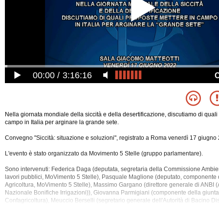
00:00
3:16:16
Nella giornata mondiale della siccità e della desertificazione, discutiamo di quali
campo in Italia per arginare la grande sete.
Convegno "Siccità: situazione e soluzioni", registrato a Roma venerdì 17 giugno 
L'evento è stato organizzato da Movimento 5 Stelle (gruppo parlamentare).
Sono intervenuti: Federica Daga (deputata, segretaria della Commissione Ambient
lavori pubblici, MoVimento 5 Stelle), Pasquale Maglione (deputato, component
Agricoltura, MoVimento 5 Stelle), Massimo Gargano (direttore generale di ANBI
(
Nazionale Bonifiche Irrigazioni)), Giovanna Parmigiani (componente della giunta
Confagricoltura), Meuccio Berselli (segretario generale dell'Autorità di Bacino Di
Po), Luigi Mille (direttore dell'Agenzia Interregionale per il fiume Po (AIPO)), Giul
direttore generale di Utilitalia), Stefano Tersigni (ricercatore ISTAT), Emanuele 