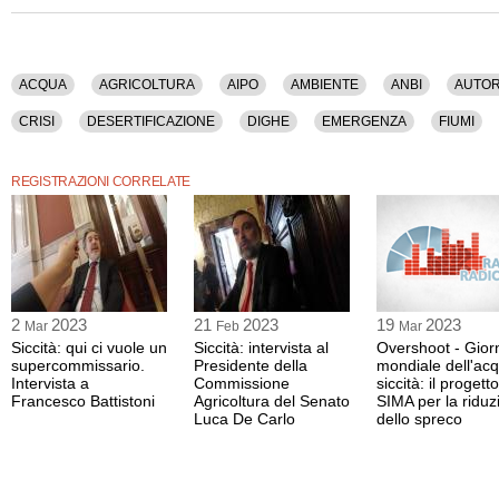
Istituto di Ricerca sulle Acque del Consiglio Nazionale delle Ricerche)), Martina 
(responsabile della Segreteria Tecnico Scientifica dell'ISPRA), Fabrizio Curcio (
della Protezione Civile), Mario Rosario Mazzola (docente, Dipartmento di Ingegne
Applicazioni Ambientali, Università di Palermo), Attilio Toscano (docente Diparti
Tecnologie AgroAlimentari Università Bologna), Ilaria Fontana (sottosegretario di 
ACQUA
AGRICOLTURA
AIPO
AMBIENTE
ANBI
AUTOR
della transizione ecologica, MoVimento 5 Stelle).
CRISI
DESERTIFICAZIONE
DIGHE
EMERGENZA
FIUMI
Sono stati discussi i seguenti argomenti: Acqua, Agricoltura, Aipo, Ambiente, Anbi, 
Clima, Cnr, Coldiretti, Confagricoltura, Crisi, Desertificazione, Dighe, Emergenza, 
ISPRA
ISTAT
LAGHI
PARLAMENTO
PNRR
PO
PR
Ingegneria, Inquinamento, Investimenti, Ispra, Istat, Laghi, Parlamento, Pnrr, Po, 
REGISTRAZIONI CORRELATE
Ricerca, Tecnologia, Territorio, Utilitalia.
La registrazione video di questo convegno ha una durata di 3 ore e 16 minuti.
Questo contenuto è disponibile anche nella sola versione audio.
2
2023
21
2023
19
2023
Mar
Feb
Mar
Siccità: qui ci vuole un
Siccità: intervista al
Overshoot - Gior
supercommissario.
Presidente della
mondiale dell'ac
Intervista a
Commissione
siccità: il progetto
Francesco Battistoni
Agricoltura del Senato
SIMA per la riduz
Luca De Carlo
dello spreco