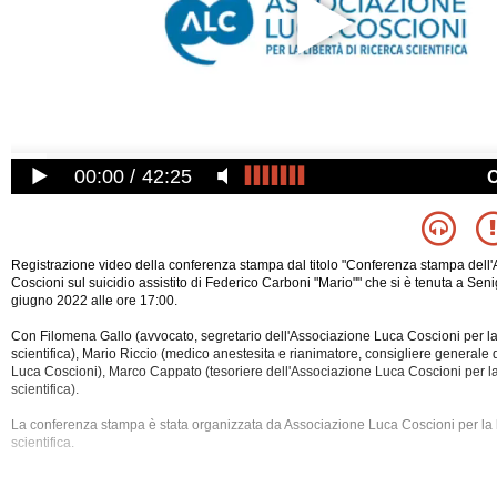
00:00
42:25
Registrazione video della conferenza stampa dal titolo "Conferenza stampa dell
Coscioni sul suicidio assistito di Federico Carboni "Mario"" che si è tenuta a Seni
giugno 2022 alle ore 17:00.
Con Filomena Gallo (avvocato, segretario dell'Associazione Luca Coscioni per la l
scientifica), Mario Riccio (medico anestesita e rianimatore, consigliere generale
Luca Coscioni), Marco Cappato (tesoriere dell'Associazione Luca Coscioni per la 
scientifica).
La conferenza stampa è stata organizzata da Associazione
Luca Coscioni per la l
scientifica.
Sono stati trattati i seguenti argomenti: Accanimento Terapeutico, Asl, Associazion
Autodeterminazione, Bioetica, Bonino, Cappato, Carboni, Corte Costituzionale, C