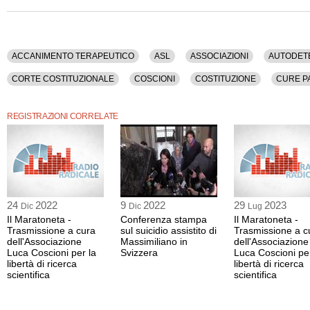
Costituzione, Cure Palliative, Diritti Civili, Diritti Umani, Diritto, Disobbedienza Ci
Eutanasia, Farmacia, Gallo, Italia, Legge, Liberta' Di Cura, Malattia, Marche, Med
Parlamento, Privacy, Riccio, Sanita', Stato, Suicidio, Svizzera, Testamento Biolog
Questa conferenza stampa ha una durata di 42 minuti.
ACCANIMENTO TERAPEUTICO
ASL
ASSOCIAZIONI
AUTODET
Oltre al formato video è disponibile anche la versione nel solo formato audio.
CORTE COSTITUZIONALE
COSCIONI
COSTITUZIONE
CURE PA
DISOBBEDIENZA CIVILE
DJ FABO
EUTANASIA
FARMACIA
REGISTRAZIONI CORRELATE
MEDICI
MEDICINA
PARLAMENTO
PRIVACY
RICCIO
S
WELBY
24
2022
9
2022
29
2023
Dic
Dic
Lug
Il Maratoneta -
Conferenza stampa
Il Maratoneta -
Trasmissione a cura
sul suicidio assistito di
Trasmissione a c
dell'Associazione
Massimiliano in
dell'Associazione
Luca Coscioni per la
Svizzera
Luca Coscioni per
libertà di ricerca
libertà di ricerca
scientifica
scientifica