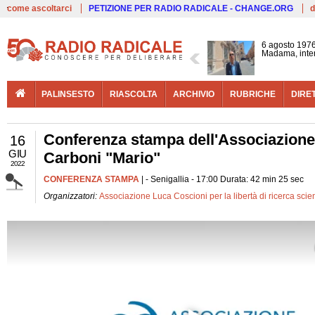
Live
come ascoltarci
PETIZIONE PER RADIO RADICALE - CHANGE.ORG
d
6 agosto 1976
Madama, interv
PALINSESTO
RIASCOLTA
ARCHIVIO
RUBRICHE
DIRE
Conferenza stampa dell'Associazione 
16
GIU
Carboni "Mario"
2022
CONFERENZA STAMPA
| - Senigallia - 17:00 Durata: 42 min 25 sec
Organizzatori:
Associazione Luca Coscioni per la libertà di ricerca scien