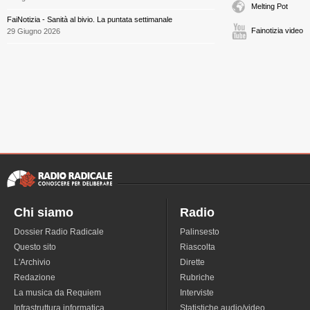
Melting Pot
FaiNotizia - Sanità al bivio. La puntata settimanale
Fainotizia video
29 Giugno 2026
Chi siamo
Radio
Dossier Radio Radicale
Palinsesto
Questo sito
Riascolta
L'Archivio
Dirette
Redazione
Rubriche
La musica da Requiem
Interviste
Infrastruttura informatica
Statistiche audio/video