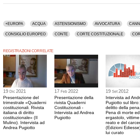
La registrazione video ha una durata di 54 minuti.
Questa intervista è disponibile anche nella sola versione audio.
+EUROPA
ACQUA
ASTENSIONISMO
AVVOCATURA
CANN
CONSIGLIO EUROPEO
CONTE
CORTE COSTITUZIONALE
COR
COSTITUENTE
COSTITUZIONE
DEMOCRAZIA
DEPENALIZZAZ
REGISTRAZIONI CORRELATE
ELEZIONI
ESTERI
EUROPA
FIRMA DIGITALE
GIUSTIZIA
ITALIA
LEGALIZZAZIONE
LEGGE
MAGISTRATURA
PARLA
PENA DI MORTE
PERIODICI
PLI
POLITICA
PRESIDENZA D
RUSSIA
STATO
TECNOLOGIA
TOTALITARISMO
UCRAINA
19
2021
17
2022
19
2012
Dic
Feb
Set
Presentazione del
Presentazione della
Intervista ad And
trimestrale «Quaderni
rivista Quaderni
Pugiotto sul libro: 
costituzionali. Rivista
Costituzionali -
delitto della pena
italiana di diritto
Intervista ad Andrea
Pena di morte ed
costituzionale» (Il
Pugiotto
ergastolo, vittime
Mulino). Intervista ad
reato e del carce
Andrea Pugiotto
(Edizioni Ediesse
lui curato