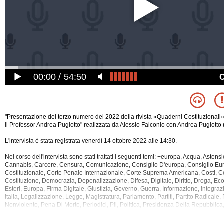
00:00
54:50
"Presentazione del terzo numero del 2022 della rivista «Quaderni Costituzionali
il Professor Andrea Pugiotto" realizzata da Alessio Falconio con Andrea Pugiotto 
L'intervista è stata registrata venerdì 14 ottobre 2022 alle 14:30.
Nel corso dell'intervista sono stati trattati i seguenti temi: +europa, Acqua, Asten
Cannabis, Carcere, Censura, Comunicazione, Consiglio D'europa, Consiglio Eu
Costituzionale, Corte Penale Internazionale, Corte Suprema Americana, Costi, Co
Costituzione, Democrazia, Depenalizzazione,
Difesa, Digitale, Diritto, Droga, Ec
Esteri, Europa, Firma Digitale, Giustizia, Governo, Guerra, Informazione, Integrazio
Italia, Legalizzazione, Legge, Magistratura, Parlamento, Partiti, Partito Radicale,
Nonviolento, Pena Di Morte, Periodici, Pli, Politica, Presidenza Della Repubblic
Responsabilita' Civile, Russia, Stato, Tecnologia, Totalitarismo, Ucraina, Usa.