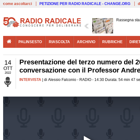
Live
come ascoltarci
PETIZIONE PER RADIO RADICALE - CHANGE.ORG
d
Rassegna st
PALINSESTO
RIASCOLTA
ARCHIVIO
RUBRICHE
DIRE
Presentazione del terzo numero del 20
14
OTT
conversazione con il Professor Andre
2022
INTERVISTA
| di Alessio Falconio - RADIO - 14:30 Durata: 54 min 47 s