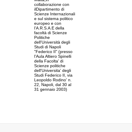
I
collaborazione con
ce presso il Centro Studi Domenico Sereno
ilDipartimento di
Scienze Internazionali
e sul sistema politico
europeo e con
l'A.R.S.A.E della
facoltà di Scienze
co
Politiche
O
dell'Università degli
orientamento filosofico e formatrice
Studi di Napoli
7 sec
"Federico II" (presso
l'Aula Altiero Spinelli
della Facolta' di
Scienze politiche
dell'Universita' degli
Studi Federico II, via
0 sec
Leopoldo Rodino' n.
22, Napoli, dal 30 al
31 gennaio 2003)
I
ce presso il Centro Studi Domenico Sereno
5 sec
O
orientamento filosofico e formatrice