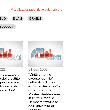
I
ce presso il Centro Studi Domenico Sereno
Visualizza la trascrizione automatica
8 sec
EUD
ISLAM
ISRAELE
TEOLOGIA
co
0 sec
0 sec
022
31
2003
Gen
orientamento flosofico, counselor e formatore
o realizzato a
"Diritti umani e
 del dibattito
diverse identita'
2 sec
 per sé e per
culturali nell'area
i. Ricordando
euromediterranea" -
sare Bori"
organizzato dal
di brani di Pier Cesare Bori
Master Mediterraneo
in Diritti Umani e
 sec
Democratizzazione
dell'Università di
Malta,in