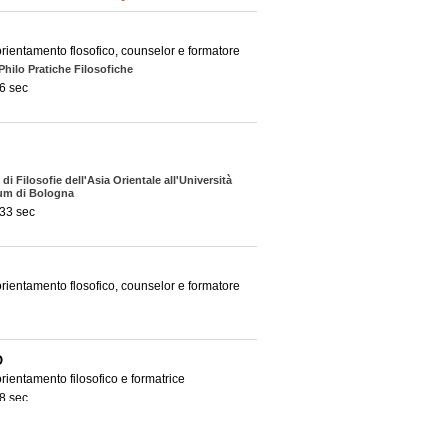
orientamento flosofico, counselor e formatore
Philo Pratiche Filosofiche
6 sec
di Filosofie dell'Asia Orientale all'Università
um di Bologna
 33 sec
orientamento flosofico, counselor e formatore
O
orientamento filosofico e formatrice
8 sec