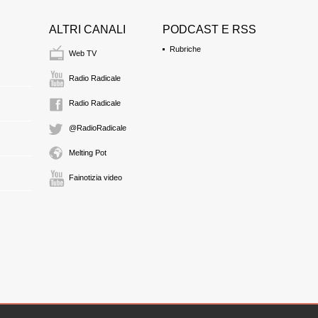
21:53 Durata: 18 sec
ALTRI CANALI
PODCAST E RSS
Rubriche
AMINA CRISMA
Web TV
professoressa
21:53 Durata: 8 min 2
Radio Radicale
Radio Radicale
IVAN CARLOT
@RadioRadicale
analista biografico a 
22:02 Durata: 1 min 1
Melting Pot
Fainotizia video
AMINA CRISMA
professoressa
22:03 Durata: 3 min 2
ENRICO PEYRETT
ricercatore per la Pa
Regis di Torino
22:06 Durata: 5 min 1