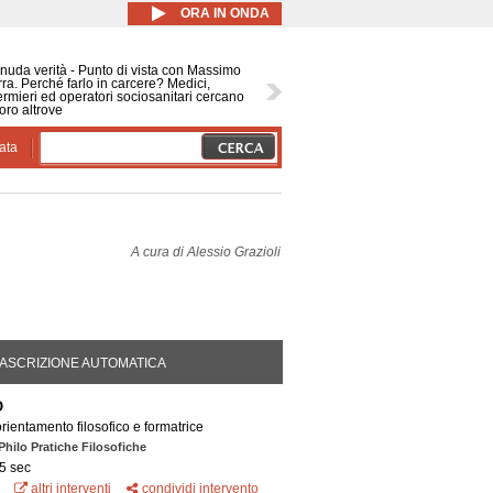
ORA IN ONDA
nuda verità - Punto di vista con Massimo
ra. Perché farlo in carcere? Medici,
ermieri ed operatori sociosanitari cercano
oro altrove
ata
A cura di
Alessio Grazioli
DA ATTIVA)
ASCRIZIONE AUTOMATICA
O
orientamento filosofico e formatrice
Philo Pratiche Filosofiche
5 sec
altri interventi
condividi intervento