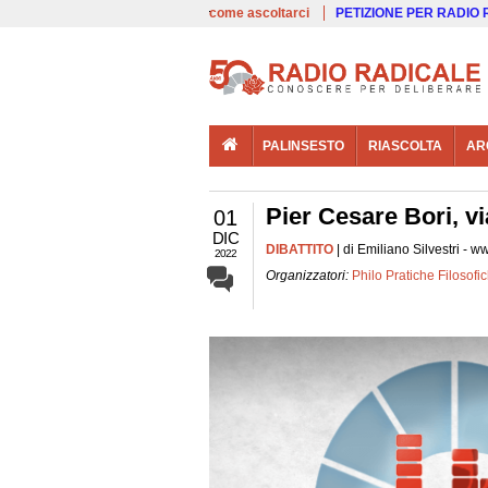
00:00
Live
come ascoltarci
PETIZIONE PER RADIO
PALINSESTO
RIASCOLTA
AR
Pier Cesare Bori, vi
01
DIC
DIBATTITO
| di Emiliano Silvestri - w
2022
Organizzatori:
Philo Pratiche Filosofi