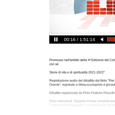
00:17
1:51:14
Promosso nell'ambito della 4ª Edizione del Ciclo
con sé.
Storie di vita e di spiritualità 2021-2022".
Registrazione audio del dibattito dal titolo "Pie
Oriente", registrato a Www.scuolaphilo.it giove
Dibattito organizzato da Philo Pratiche Filosofi
Sono intervenuti: Susanna Fresko (analista biogr
Carlot (analista biografico a orientamento flos
(professoressa), Enrico Peyretti (ricercatore p
Regis di Torino).