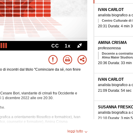
IVAN CARLOT
analista biografico a 
Centro Culturale di 
20:31 Durata: 4 min 3
AMINA CRISMA
CC
1x
professoressa
Docente a contratto 
Alma Mater Studior
20:36 Durata: 33 min
 di incontri dal titolo "Cominciare da sé, non finire
IVAN CARLOT
analista biografico a 
21:09 Durata: 54 sec
r Cesare Bori, viandante di crinali fra Occidente e
dì 1 dicembre 2022 alle ore 20:30.
SUSANNA FRESK
che.
analista biografica a 
afica a orientamento filosofico e formatrice), Ivan
21:10 Durata: 3 min 5
ofico, counselor e formatore), Amina Crisma
er la Pace presso il Centro Studi Domenico Sereno
leggi tutto