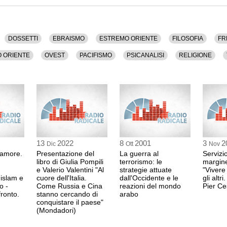
ENRICO PEYRETT
ricercatore per la Pa
ltura, Dossetti, Ebraismo, Estremo Oriente, Filosofia,
Regis di Torino
dio Oriente, Ovest, Pacifismo, Psicanalisi, Religione,
21:14 Durata: 9 min 2
DOSSETTI
EBRAISMO
ESTREMO ORIENTE
FILOSOFIA
FR
durata di 1 ora e 51 minuti.
O ORIENTE
OVEST
PACIFISMO
PSICANALISI
RELIGIONE
Domanda del pubbli
21:24 Durata: 2 min 2
AMINA CRISMA
professoressa
21:26 Durata: 7 min 5
13
2022
8
2001
3
2
IVAN CARLOT
Dic
Ott
Nov
analista biografico a 
l'amore.
Presentazione del
La guerra al
Servizi
libro di Giulia Pompili
terrorismo: le
margine
21:34 Durata: 1 min 1
e Valerio Valentini "Al
strategie attuate
"Vivere
 islam e
cuore dell'Italia.
dall'Occidente e le
gli altr
o -
Come Russia e Cina
reazioni del mondo
Pier Ce
Intervento e lettura 
ronto.
stanno cercando di
arabo
conquistare il paese"
21:35 Durata: 4 min 3
(Mondadori)