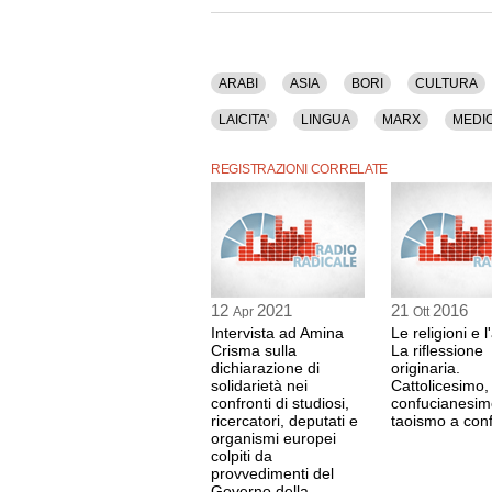
Tra gli argomenti discussi: Arabi, Asia, Bori, Cu
Freud, Islam, Israele, Laicita', Lingua, Marx, Me
Teologia.
ARABI
ASIA
BORI
CULTURA
La registrazione audio di questo dibatto ha una 
LAICITA'
LINGUA
MARX
MEDI
REGISTRAZIONI CORRELATE
12
2021
21
2016
Apr
Ott
Intervista ad Amina
Le religioni e 
Crisma sulla
La riflessione
dichiarazione di
originaria.
solidarietà nei
Cattolicesimo,
confronti di studiosi,
confucianesim
ricercatori, deputati e
taoismo a conf
organismi europei
colpiti da
provvedimenti del
Governo della