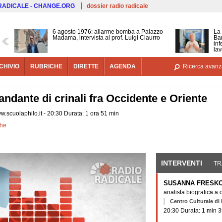
Salta al contenuto principale
 RADICALE - CHANGE.ORG
dossier radio radicale
6 agosto 1976: allarme bomba a Palazzo
La 
Madama, intervista al prof. Luigi Ciaurro
Bar
inf
lav
CHIVIO
RUBRICHE
DIRETTE
AGENDA
Ricerca avanz
andante di crinali fra Occidente e Oriente
ww.scuolaphilo.it - 20:30 Durata: 1 ora 51 min
che
INTERVENTI
(SCHE
TR
SUSANNA FRESK
analista biografica a 
Centro Culturale di 
20:30 Durata: 1 min 3