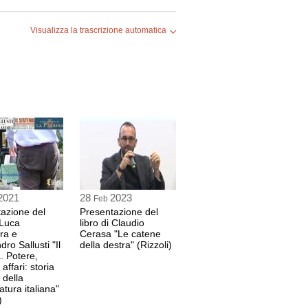
Visualizza la trascrizione automatica
libro ed ex leader di Democrazia Proletaria
2021
28
2023
Feb
azione del
Presentazione del
 Luca
libro di Claudio
ra e
Cerasa "Le catene
ro Sallusti "Il
della destra" (Rizzoli)
. Potere,
 affari: storia
 della
atura italiana"
)