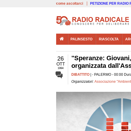
00:00
Live
come ascoltarci
PETIZIONE PER RADIO
PALINSESTO
RIASCOLTA
AR
"Speranze: Giovani, 
26
OTT
organizzata dall'As
1994
DIBATTITO
| - PALERMO - 00:00 Dura
Organizzatori:
Associazione "Ambient