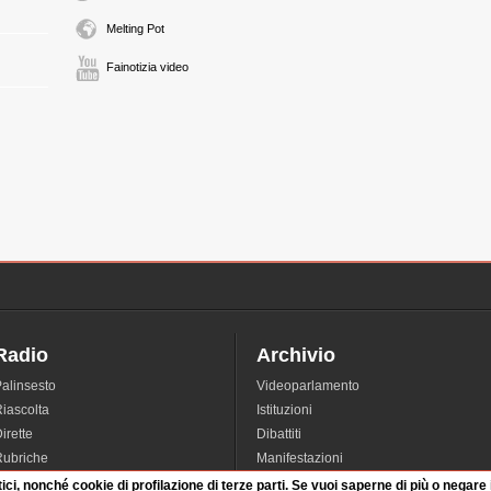
Melting Pot
Fainotizia video
Radio
Archivio
alinsesto
Videoparlamento
iascolta
Istituzioni
irette
Dibattiti
Rubriche
Manifestazioni
nterviste
Radicali
tici, nonché cookie di profilazione di terze parti. Se vuoi saperne di più o negare