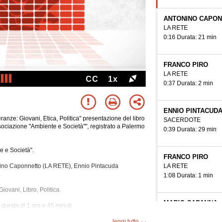
ANTONINO CAPO
LA RETE
0:16 Durata: 21 min
FRANCO PIRO
LA RETE
CC
1x
0:37 Durata: 2 min
ENNIO PINTACUD
eranze: Giovani, Etica, Politica" presentazione del libro
SACERDOTE
sociazione "Ambiente e Società"", registrato a Palermo
0:39 Durata: 29 min
e e Società".
FRANCO PIRO
LA RETE
onino Caponnetto (LA RETE), Ennio Pintacuda
.
1:08 Durata: 1 min
Giovani, Libro, Politica.
MARIO CAPANNA
 durata di 1 ora e 45
minuti.
SCRITTORE
segue Autore del lib
leggi tutto