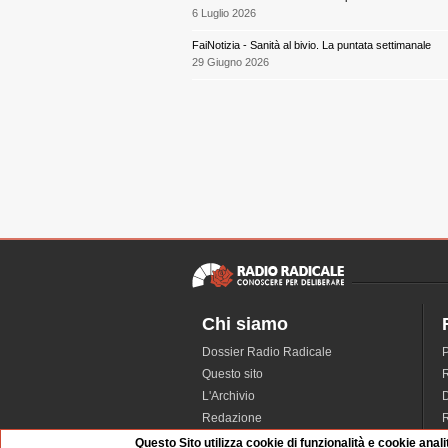
6 Luglio 2026
FaiNotizia - Sanità al bivio. La puntata settimanale
29 Giugno 2026
Chi siamo
Dossier Radio Radicale
P
Questo sito
R
L'Archivio
D
Redazione
La musica da Requiem
I
Questo Sito utilizza cookie di funzionalità e cookie anali