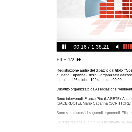
00:17
1:38:21
FILE 1/2
Registrazione audio del dibattito dal titolo ""Sp
di Mario Capanna (Rizzoli) organizzata dall'As
mercoledì 26 ottobre 1994 alle ore 00:00.
Dibattito organizzato da Associazione "Ambient
Sono intervenuti: Franco Piro (LA RETE), Ant
(SACERDOTE), Mario Capanna (SCRITTORE)
Sono stati discussi i seguenti argomenti: Etica, 
La registrazione audio di questo dibatto ha una