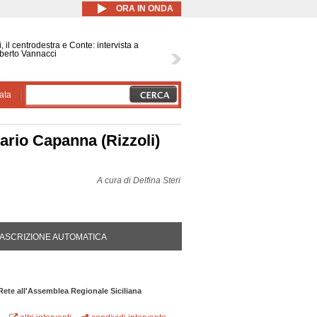
ORA IN ONDA
, il centrodestra e Conte: intervista a
berto Vannacci
ata
Mario Capanna (Rizzoli)
A cura di
Delfina Steri
DA ATTIVA)
ASCRIZIONE AUTOMATICA
ete all'Assemblea Regionale Siciliana