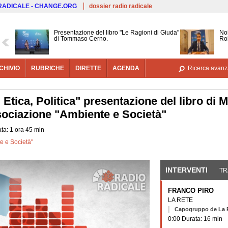
Salta al contenuto principale
 RADICALE - CHANGE.ORG
dossier radio radicale
Presentazione del libro "Le Ragioni di Giuda"
Noi
di Tommaso Cerno.
Ro
CHIVIO
RUBRICHE
DIRETTE
AGENDA
Ricerca avanz
Etica, Politica" presentazione del libro di 
sociazione "Ambiente e Società"
ta: 1 ora 45 min
e e Società"
INTERVENTI
(SCHE
TR
FRANCO PIRO
LA RETE
Capogruppo de La R
0:00 Durata: 16 min