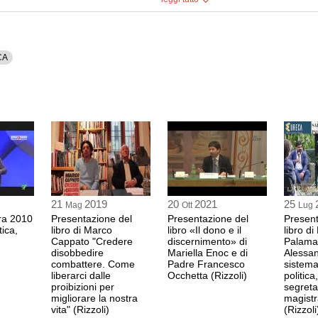
1:09 Durata: 34 min
MARIO CAPANNA
CA
SCRITTORE
riprende Autore del 
FRANCO PIRO
LA RETE
1:43 Durata: 2 min
21
2019
20
2021
25
Mag
Ott
Lug
ra 2010
Presentazione del
Presentazione del
Present
tica,
libro di Marco
libro «Il dono e il
libro di
Cappato "Credere
discernimento» di
Palama
disobbedire
Mariella Enoc e di
Alessand
combattere. Come
Padre Francesco
sistema
liberarci dalle
Occhetta (Rizzoli)
politica,
proibizioni per
segreta
migliorare la nostra
magistr
vita" (Rizzoli)
(Rizzoli