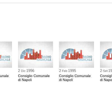
MICHELE FLORIN
MSI
0:32 Durata: 3 min
CARMINE SOMMA
PRC
0:35 Durata: 2 min
CARMINE SIMEON
PSDI
0:37 Durata: 8 min
2
1996
2
1995
2
1
Dic
Feb
Set
unale
Consiglio Comunale
Consiglio Comunale
Consig
di Napoli
di Napoli
di Napo
CASIMIRO MONTI
VERDI
0:45 Durata: 4 min
ANTONIO BASSOL
PDS