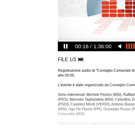
00:16
1:36:00
FILE 1/3
Registrazione audio di "Consiglio Comunale di 
alle 00:00.
L'evento è stato organizzato da Consiglio Comu
Sono intervenuti: Michele Florino (MSI), Raffae
(PDS), Marcello Taglialatela (MSI), Celestin
(PSDI), Casimiro Monti (VERDI), Antonio Basso
(MSI), Ugo De Flaviis (PPI), Giuseppe Russo
Concordia (MSI).
Sono stati discussi i seguenti
argomenti: Comuni
La registrazione audio ha una durata di 3 ore e