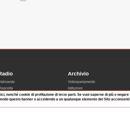
GIUSEPPE RUSSO
PDS
2:32 Durata: 11 min
CLAUDIO OSPITE
FI
2:43 Durata: 23 min
MICHELE FLORIN
MSI
3:06 Durata: 1 min
Radio
Archivio
alinsesto
Videoparlamento
AMATO LAMBERTI
iascolta
Istituzioni
ASSESSORE
tici, nonché cookie di profilazione di terze parti. Se vuoi saperne di più o negare
irette
Dibattiti
dendo questo banner o accedendo a un qualunque elemento del Sito acconsenti a
segue Assessore all
Rubriche
Manifestazioni
3:07 Durata: 14 min
nterviste
Radicali
tatistiche audio/video
AMATO LAMBERTI
ASSESSORE