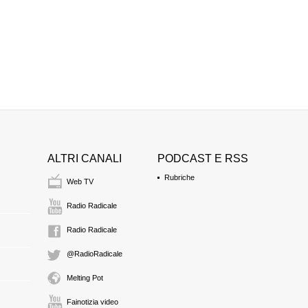
sindaco
0:49 Durata: 7 min
RAFFAELE TECCE
PRC
0:56 Durata: 28 min
PIETRO DIODATO
MSI
segue
ALTRI CANALI
PODCAST E RSS
1:24 Durata: 1 ora 2 
Rubriche
Web TV
PIETRO DIODATO
Radio Radicale
MSI
riprende
Radio Radicale
@RadioRadicale
UGO DE FLAVIIS
PPI
Melting Pot
2:26 Durata: 6 min
Fainotizia video