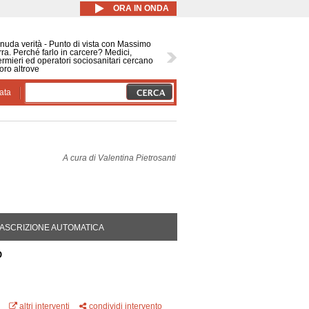
ORA IN ONDA
nuda verità - Punto di vista con Massimo
ra. Perché farlo in carcere? Medici,
ermieri ed operatori sociosanitari cercano
oro altrove
ata
A cura di
Valentina Pietrosanti
DA ATTIVA)
ASCRIZIONE AUTOMATICA
O
altri interventi
condividi intervento