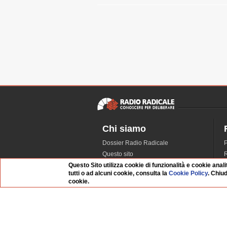
Chi siamo
Dossier Radio Radicale
P
Questo sito
R
Questo Sito utilizza cookie di funzionalità e cookie anali
L'Archivio
D
tutti o ad alcuni cookie, consulta la
Cookie Policy
. Chiu
Redazione
cookie.
La musica da Requiem
I
Infrastruttura informatica
S
Contattaci
Dati societari