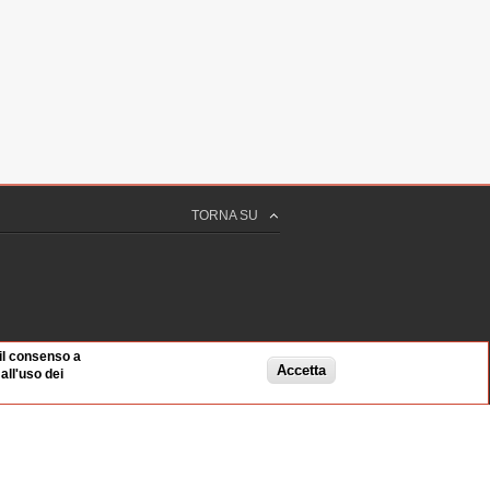
TORNA SU
O
 il consenso a
Accetta
ll'uso dei
a normalita'