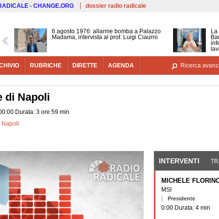
Salta al contenuto principale
 RADICALE - CHANGE.ORG
dossier radio radicale
6 agosto 1976: allarme bomba a Palazzo
La 
Madama, intervista al prof. Luigi Ciaurro
Bar
inf
lav
CHIVIO
RUBRICHE
DIRETTE
AGENDA
Ricerca avanz
 di Napoli
 00:00 Durata: 3 ore 59 min
 Napoli
INTERVENTI
(SCHE
TR
MICHELE FLORIN
MSI
Presidente
0:00 Durata: 4 min