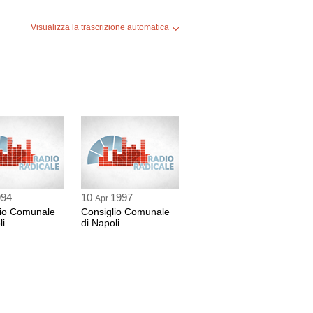
Visualizza la trascrizione automatica
O
E
994
10
1997
Apr
lio Comunale
Consiglio Comunale
li
di Napoli
INO