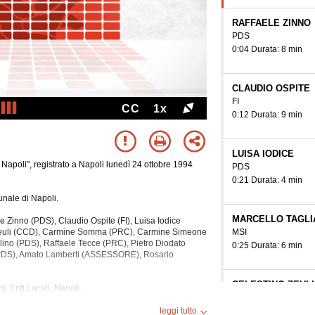
RAFFAELE ZINNO
PDS
0:04 Durata: 8 min
CLAUDIO OSPITE
FI
CC
1x
0:12 Durata: 9 min
LUISA IODICE
Napoli", registrato a Napoli lunedì 24 ottobre 1994
PDS
0:21 Durata: 4 min
nale di Napoli.
MARCELLO TAGLI
le Zinno (PDS), Claudio Ospite (FI), Luisa Iodice
MSI
o Zeuli (CCD), Carmine Somma (PRC), Carmine Simeone
lino (PDS), Raffaele Tecce (PRC), Pietro Diodato
0:25 Durata: 6 min
 (PDS), Amato Lamberti (ASSESSORE), Rosario
CELESTINO ZEULI
, Enti Locali, Napoli.
CCD
0:31 Durata: 1 min
 59 minuti.
leggi tutto