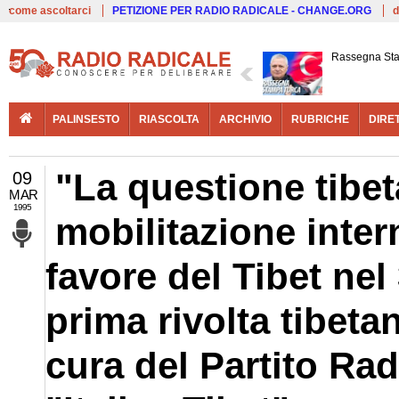
Live
come ascoltarci
PETIZIONE PER RADIO RADICALE - CHANGE.ORG
d
Rassegna St
PALINSESTO
RIASCOLTA
ARCHIVIO
RUBRICHE
DIRE
"La questione tibe
09
MAR
1995
mobilitazione inter
favore del Tibet nel
prima rivolta tibeta
cura del Partito Rad