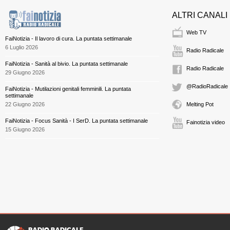
ALTRI CANALI
Web TV
FaiNotizia - Il lavoro di cura. La puntata settimanale
6 Luglio 2026
Radio Radicale
FaiNotizia - Sanità al bivio. La puntata settimanale
Radio Radicale
29 Giugno 2026
@RadioRadicale
FaiNotizia - Mutilazioni genitali femminili. La puntata
settimanale
22 Giugno 2026
Melting Pot
FaiNotizia - Focus Sanità - I SerD. La puntata settimanale
Fainotizia video
15 Giugno 2026