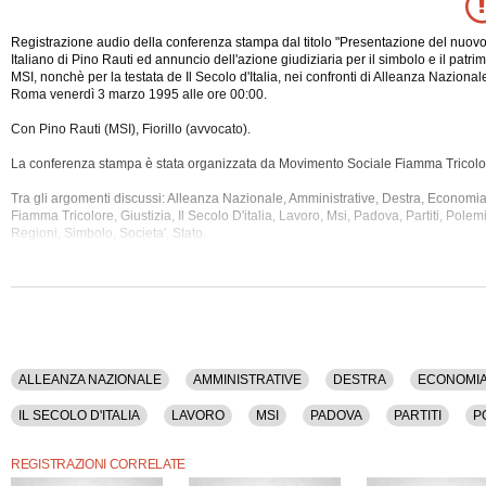
Registrazione audio della conferenza stampa dal titolo "Presentazione del nuo
Italiano di Pino Rauti ed annuncio dell'azione giudiziaria per il simbolo e il patr
MSI, nonchè per la testata de Il Secolo d'Italia, nei confronti di Alleanza Nazional
Roma venerdì 3 marzo 1995 alle ore 00:00.
Con Pino Rauti (MSI), Fiorillo (avvocato).
La conferenza stampa è stata organizzata da Movimento Sociale Fiamma Tricolo
Tra gli argomenti discussi: Alleanza Nazionale, Amministrative, Destra, Economia
Fiamma Tricolore,
Giustizia, Il Secolo D'italia, Lavoro, Msi, Padova, Partiti, Polemi
Regioni, Simbolo, Societa', Stato.
ALLEANZA NAZIONALE
AMMINISTRATIVE
DESTRA
ECONOMI
IL SECOLO D'ITALIA
LAVORO
MSI
PADOVA
PARTITI
P
REGISTRAZIONI CORRELATE