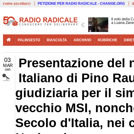
Live
come ascoltarci
PETIZIONE PER RADIO RADICALE - CHANGE.ORG
d
Il voto della 
a Luana Zane
PALINSESTO
RIASCOLTA
ARCHIVIO
RUBRICHE
DIRE
Presentazione del
03
MAR
1995
Italiano di Pino Ra
giudiziaria per il s
vecchio MSI, nonchè 
Secolo d'Italia, nei 