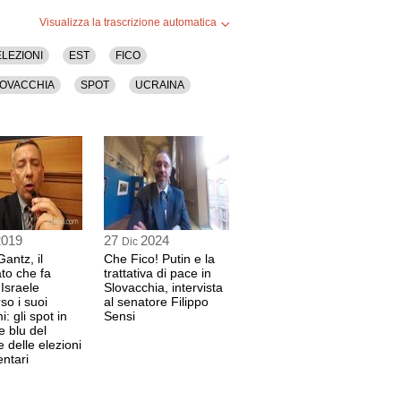
Visualizza la trascrizione automatica
ELEZIONI
EST
FICO
OVACCHIA
SPOT
UCRAINA
2019
27
2024
Dic
antz, il
Che Fico! Putin e la
to che fa
trattativa di pace in
 Israele
Slovacchia, intervista
so i suoi
al senatore Filippo
: gli spot in
Sensi
e blu del
e delle elezioni
ntari