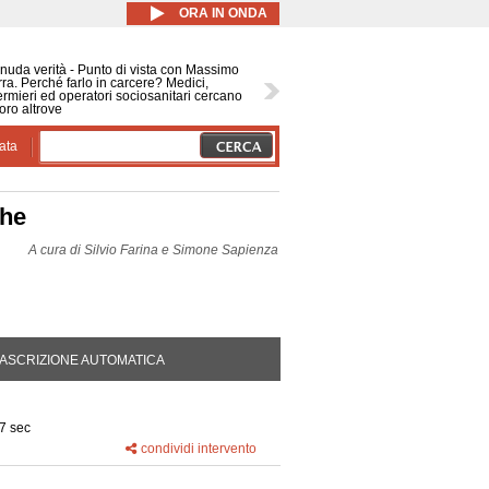
ORA IN ONDA
nuda verità - Punto di vista con Massimo
ra. Perché farlo in carcere? Medici,
ermieri ed operatori sociosanitari cercano
oro altrove
ata
che
A cura di
Silvio Farina e Simone Sapienza
DA ATTIVA)
ASCRIZIONE AUTOMATICA
7 sec
condividi intervento