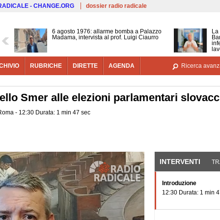
Salta al contenuto principale
 RADICALE - CHANGE.ORG
dossier radio radicale
6 agosto 1976: allarme bomba a Palazzo
La 
Madama, intervista al prof. Luigi Ciaurro
Bar
inf
lav
CHIVIO
RUBRICHE
DIRETTE
AGENDA
Ricerca avanz
dello Smer alle elezioni parlamentari slovac
 Roma - 12:30 Durata: 1 min 47 sec
INTERVENTI
(SCHE
TR
Introduzione
12:30 Durata: 1 min 4