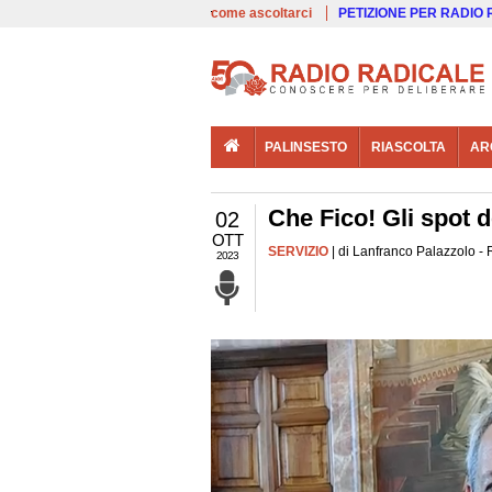
00:00
Live
come ascoltarci
PETIZIONE PER RADIO
PALINSESTO
RIASCOLTA
AR
Che Fico! Gli spot 
02
OTT
SERVIZIO
| di Lanfranco Palazzolo -
2023