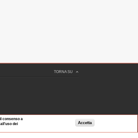
TORNA SU
 il consenso a
Accetta
ll'uso dei