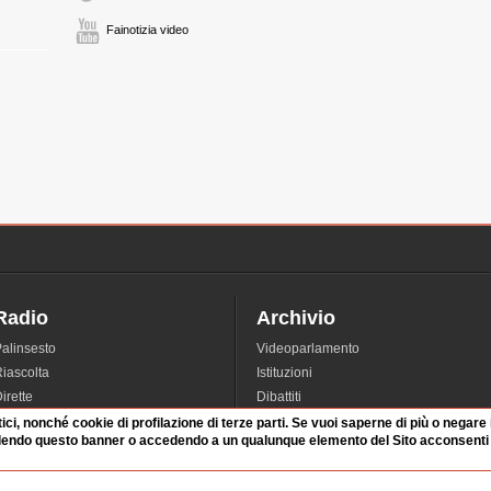
Fainotizia video
Radio
Archivio
alinsesto
Videoparlamento
iascolta
Istituzioni
irette
Dibattiti
Rubriche
Manifestazioni
tici, nonché cookie di profilazione di terze parti. Se vuoi saperne di più o negare
dendo questo banner o accedendo a un qualunque elemento del Sito acconsenti a
nterviste
Radicali
tatistiche audio/video