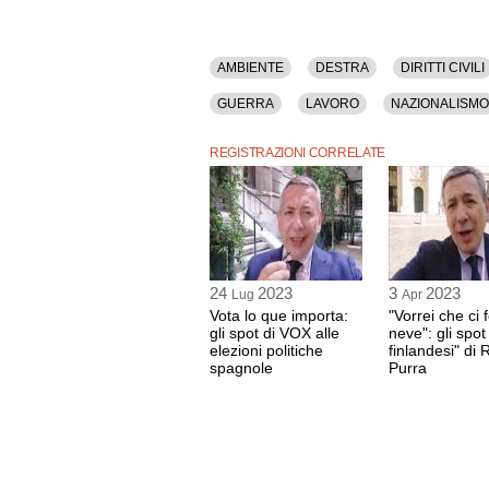
AMBIENTE
DESTRA
DIRITTI CIVILI
GUERRA
LAVORO
NAZIONALISMO
REGISTRAZIONI CORRELATE
24
2023
3
2023
Lug
Apr
Vota lo que importa:
"Vorrei che ci 
gli spot di VOX alle
neve": gli spot
elezioni politiche
finlandesi" di 
spagnole
Purra