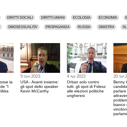
DIRITTI SOCIALI
DIRITTI UMANI
ECOLOGIA
ECONOMIA
OMOSESSUALITA'
PROPAGANDA
RUSSIA
SINISTRA
SL
9
2023
4
2022
20
Gen
Apr
Set
fosse la
USA - Avanti insieme:
Orban solo contro
Benny G
 de "I
gli spot dello speaker
tutti: gli spot di Fidesz
candida
Riikka
Kevin McCarthy
alle elezioni politiche
parlare
ungheresi
attraver
problemi
bianco 
vincitor
parlame