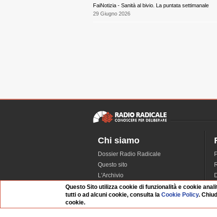
FaiNotizia - Sanità al bivio. La puntata settimanale
29 Giugno 2026
Chi siamo
Dossier Radio Radicale
P
Questo sito
R
L'Archivio
D
Redazione
Questo Sito utilizza cookie di funzionalità e cookie anali
tutti o ad alcuni cookie, consulta la
Cookie Policy
. Chiu
La musica da Requiem
I
cookie.
Infrastruttura informatica
S