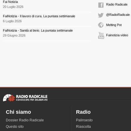
Fai Notizia
Radio Radicale
20 Luglio 2026
@RadioRadicale
FaiNotizia - Il lavoro di cura. La puntata settimanale
6 Luglio 2026
Melting Pot
FaiNotizia - Sanità al bivio. La puntata settimanale
Fainotizia video
29 Giugno 2026
Chi siamo
Radio
Dossier Radio Radicale
Palinsesto
Questo sito
Riascolta