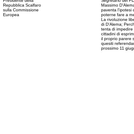
Presidente della
Segretario del P
Repubblica Scalfaro
Massimo D'Alem
sulla Commissione
paventa l'ipotesi 
Europea
poterne fare a m
La rivoluzione lib
di D'Alema; Perch
tenta di impedire 
cittadini di espri
il proprio parere 
quesiti referendar
prossimo 11 giu