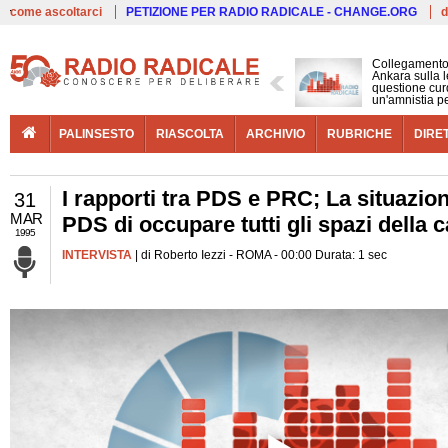
Live
come ascoltarci
PETIZIONE PER RADIO RADICALE - CHANGE.ORG
d
Collegamento
Ankara sulla l
questione cur
un'amnistia p
PALINSESTO
RIASCOLTA
ARCHIVIO
RUBRICHE
DIRE
I rapporti tra PDS e PRC; La situazione
31
MAR
PDS di occupare tutti gli spazi della
1995
INTERVISTA
| di Roberto Iezzi - ROMA - 00:00 Durata: 1 sec