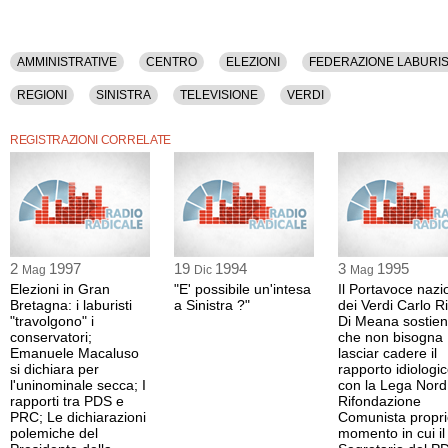
AMMINISTRATIVE
CENTRO
ELEZIONI
FEDERAZIONE LABURI
REGIONI
SINISTRA
TELEVISIONE
VERDI
REGISTRAZIONI CORRELATE
2
1997
19
1994
3
1995
Mag
Dic
Mag
Elezioni in Gran
"E' possibile un'intesa
Il Portavoce nazi
Bretagna: i laburisti
a Sinistra ?"
dei Verdi Carlo R
"travolgono" i
Di Meana sostie
conservatori;
che non bisogna
Emanuele Macaluso
lasciar cadere il
si dichiara per
rapporto idiologi
l'uninominale secca; I
con la Lega Nord
rapporti tra PDS e
Rifondazione
PRC; Le dichiarazioni
Comunista propri
polemiche del
momento in cui il