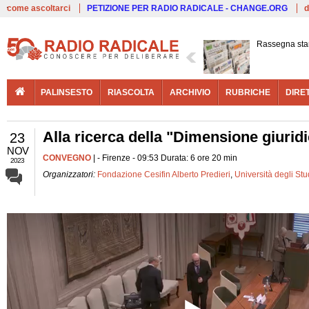
Live
come ascoltarci
PETIZIONE PER RADIO RADICALE - CHANGE.ORG
d
Rassegna st
PALINSESTO
RIASCOLTA
ARCHIVIO
RUBRICHE
DIRE
Alla ricerca della "Dimensione giurid
23
NOV
CONVEGNO
| - Firenze - 09:53 Durata: 6 ore 20 min
2023
Organizzatori:
Fondazione Cesifin Alberto Predieri
,
Università degli Stu