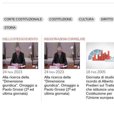
Evento sotto l'Alto Patronato del Presidente della Repubblica e con il Patrocinio 
costituzionale, in programma dal 23 al 24 novembre 2023.
CORTE COSTITUZIONALE
COSTITUZIONE
CULTURA
DIRITTO
STORIA
DELLO STESSO EVENTO
REGISTRAZIONI CORRELATE
24
2023
24
2023
18
2005
Nov
Nov
Feb
Alla ricerca della
Alla ricerca della
Giornata di studio
"Dimensione
"Dimensione
ricordo di Alberto
giuridica". Omaggio a
giuridica". Omaggio a
Predieri sul Tratt
Paolo Grossi (2ª ed
Paolo Grossi (2ª ed
che istituisce una
ultima giornata)
ultima giornata)
Costituzione per
l'Unione europea