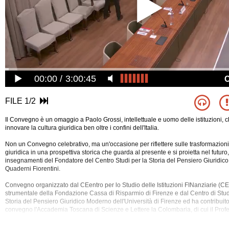
00:00
3:00:45
FILE 1/2
Il Convegno è un omaggio a Paolo Grossi, intellettuale e uomo delle istituzioni, 
innovare la cultura giuridica ben oltre i confini dell'Italia.
Non un Convegno celebrativo, ma un'occasione per riflettere sulle trasformazion
giuridica in una prospettiva storica che guarda al presente e si proietta nel futuro
insegnamenti del Fondatore del Centro Studi per la Storia del Pensiero Giuridic
Quaderni Fiorentini.
Convegno organizzato dal CEentro per lo Studio delle Istituzioni FINanziarie (C
strumentale della Fondazione Cassa
di Risparmio di Firenze e dal Centro di Stud
Storia del Pensiero Giuridico Moderno dell'Università di Firenze ed ha contribuit
convegno l'Accademia Toscana di Scienze e Lettere la Colombaria, di cui il Prof
stato autorevolissimo socio.