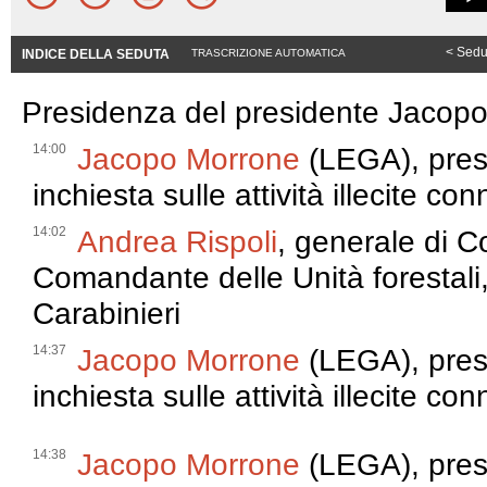
< Sedu
INDICE DELLA SEDUTA
TRASCRIZIONE AUTOMATICA
Presidenza del presidente Jacop
14:00
Jacopo Morrone
(LEGA), pres
inchiesta sulle attività illecite conn
14:02
Andrea Rispoli
, generale di C
Comandante delle Unità forestali,
Carabinieri
14:37
Jacopo Morrone
(LEGA), pres
inchiesta sulle attività illecite conn
14:38
Jacopo Morrone
(LEGA), pres