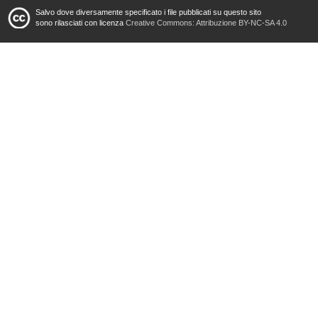
Salvo dove diversamente specificato i file pubblicati su questo sito
sono rilasciati con licenza
Creative Commons: Attribuzione BY-NC-SA 4.0