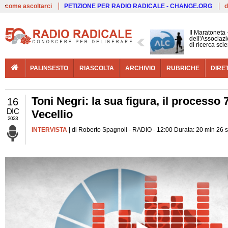
Live
come ascoltarci
PETIZIONE PER RADIO RADICALE - CHANGE.ORG
d
Il Maratoneta
dell'Associazi
di ricerca scie
PALINSESTO
RIASCOLTA
ARCHIVIO
RUBRICHE
DIRE
Toni Negri: la sua figura, il processo 7 
16
DIC
Vecellio
2023
INTERVISTA
| di Roberto Spagnoli - RADIO - 12:00 Durata: 20 min 26 