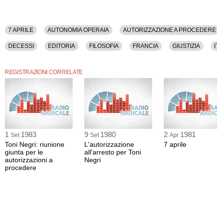
7 APRILE
AUTONOMIA OPERAIA
AUTORIZZAZIONE A PROCEDERE
DECESSI
EDITORIA
FILOSOFIA
FRANCIA
GIUSTIZIA
I
PARLAMENTO
PARTITO RADICALE
POLITICA
POTERE OPERA
REGISTRAZIONI CORRELATE
1
1983
9
1980
2
1981
Set
Set
Apr
Toni Negri: riunione
L'autorizzazione
7 aprile
giunta per le
all'arresto per Toni
autorizzazioni a
Negri
procedere