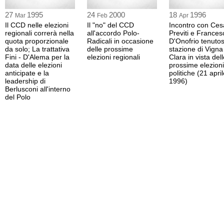
27
1995
24
2000
18
1996
Mar
Feb
Apr
Il CCD nelle elezioni
Il "no" del CCD
Incontro con Ces
regionali correrà nella
all'accordo Polo-
Previti e Frances
quota proporzionale
Radicali in occasione
D'Onofrio tenutosi
da solo; La trattativa
delle prossime
stazione di Vigna
Fini - D'Alema per la
elezioni regionali
Clara in vista del
data delle elezioni
prossime elezioni
anticipate e la
politiche (21 apri
leadership di
1996)
Berlusconi all'interno
del Polo