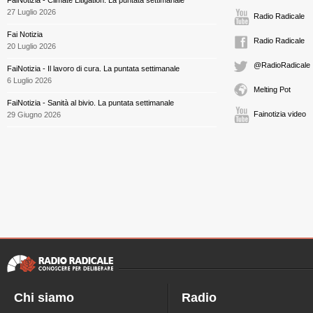
FaiNotizia - Climate Litigation. La puntata settimanale
27 Luglio 2026
Radio Radicale
Fai Notizia
Radio Radicale
20 Luglio 2026
@RadioRadicale
FaiNotizia - Il lavoro di cura. La puntata settimanale
6 Luglio 2026
Melting Pot
FaiNotizia - Sanità al bivio. La puntata settimanale
Fainotizia video
29 Giugno 2026
Chi siamo
Radio