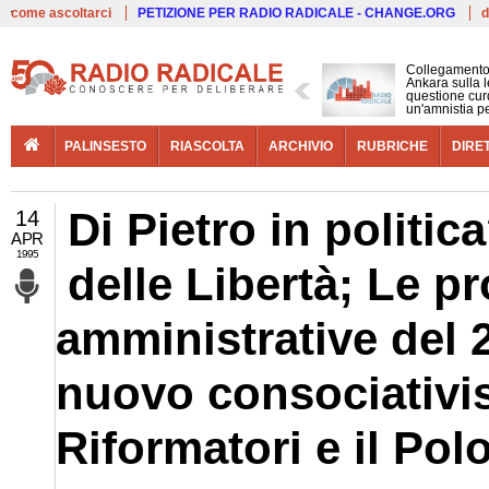
Live
come ascoltarci
PETIZIONE PER RADIO RADICALE - CHANGE.ORG
d
Collegamento
Ankara sulla l
questione cur
un'amnistia p
PALINSESTO
RIASCOLTA
ARCHIVIO
RUBRICHE
DIRE
Di Pietro in politi
14
APR
1995
delle Libertà; Le p
amministrative del 2
nuovo consociativism
Riformatori e il Pol