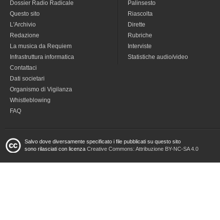
Dossier Radio Radicale
Palinsesto
Questo sito
Riascolta
L'Archivio
Dirette
Redazione
Rubriche
La musica da Requiem
Interviste
Infrastruttura informatica
Statistiche audio/video
Contattaci
Dati societari
Organismo di Vigilanza
Whistleblowing
FAQ
Salvo dove diversamente specificato i file pubblicati su questo sito
sono rilasciati con licenza
Creative Commons: Attribuzione BY-NC-SA 4.0