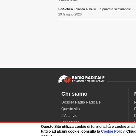
FaiNotizia - Sanità al bivio. La puntata settimanale
29 Giugno 2026
Chi siamo
Dossier Radio Radicale
P
Questo sito
R
L'Archivio
D
Redazione
Questo Sito utilizza cookie di funzionalità e cookie anali
La musica da Requiem
I
tutti o ad alcuni cookie, consulta la
Cookie Policy
. Chiu
Infrastruttura informatica
S