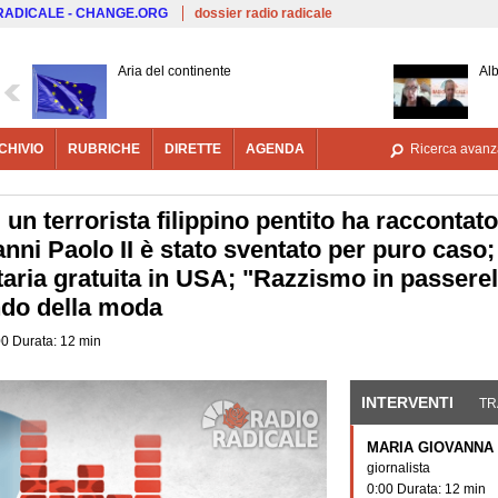
Salta al contenuto principale
 RADICALE - CHANGE.ORG
dossier radio radicale
Aria del continente
Alb
CHIVIO
RUBRICHE
DIRETTE
AGENDA
Ricerca avanz
 un terrorista filippino pentito ha raccontato
anni Paolo II è stato sventato per puro caso
taria gratuita in USA; "Razzismo in passerel
ndo della moda
0 Durata: 12 min
INTERVENTI
(SCHE
TR
MARIA GIOVANNA
giornalista
0:00 Durata: 12 min