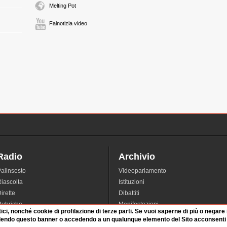
Melting Pot
Fainotizia video
Radio
Archivio
alinsesto
Videoparlamento
iascolta
Istituzioni
irette
Dibattiti
Rubriche
Manifestazioni
tici, nonché cookie di profilazione di terze parti. Se vuoi saperne di più o negare
nterviste
Radicali
dendo questo banner o accedendo a un qualunque elemento del Sito acconsenti a
tatistiche audio/video