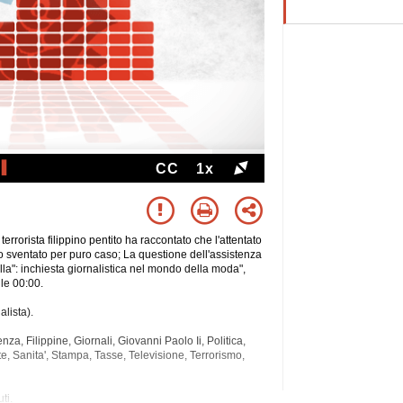
CC
1x
errorista filippino pentito ha raccontato che l'attentato
to sventato per puro caso; La questione dell'assistenza
lla": inchiesta giornalistica nel mondo della moda",
le 00:00.
lista).
nza, Filippine, Giornali, Giovanni Paolo Ii, Politica,
e, Sanita', Stampa, Tasse,
Televisione, Terrorismo,
ti.