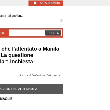
ORA IN ONDA
ania italianofona
ata
 che l'attentato a Manila
; La questione
la": inchiesta
A cura di
Valentina Pietrosanti
DA ATTIVA)
ASCRIZIONE AUTOMATICA
 MAGLIE