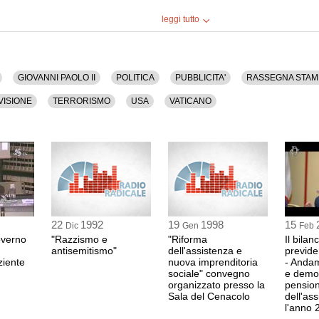
leggi tutto
GIOVANNI PAOLO II
POLITICA
PUBBLICITA'
RASSEGNA STAM
VISIONE
TERRORISMO
USA
VATICANO
22
1992
19
1998
15
Dic
Gen
Feb
overno
"Razzismo e
"Riforma
Il bilan
antisemitismo"
dell'assistenza e
previde
aziente
nuova imprenditoria
- Andam
sociale" convegno
e demog
organizzato presso la
pension
Sala del Cenacolo
dell'as
l'anno 