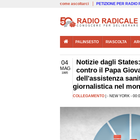
00:00
Live
come ascoltarci
PETIZIONE PER RADIO
PALINSESTO
RIASCOLTA
AR
Notizie dagli States:
04
MAG
contro il Papa Giov
1995
dell'assistenza sani
giornalistica nel mo
COLLEGAMENTO
| - NEW YORK - 00:0