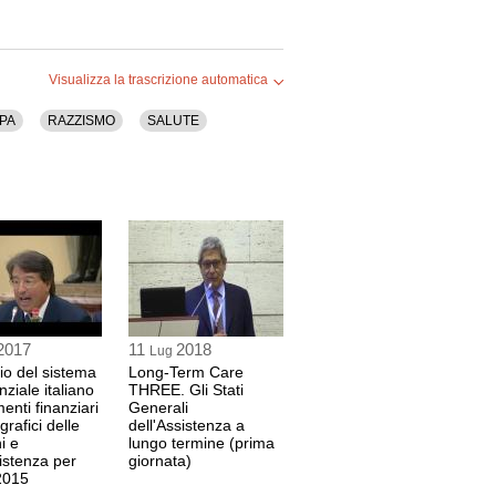
Visualizza la trascrizione automatica
PA
RAZZISMO
SALUTE
2017
11
2018
Lug
cio del sistema
Long-Term Care
nziale italiano
THREE. Gli Stati
enti finanziari
Generali
rafici delle
dell'Assistenza a
i e
lungo termine (prima
sistenza per
giornata)
2015