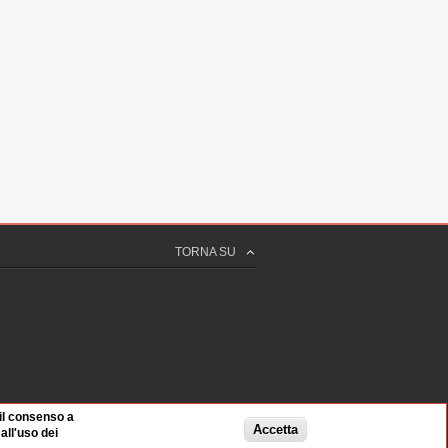
TORNA SU
 il consenso a
Accetta
ll'uso dei