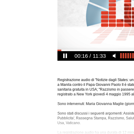
00:17
11:33
Registrazione audio di "Notizie dagli States: un t
a Manila contro il Papa Giovanni Paolo II è sta
sanitaria gratuita in USA; "Razzismo in passere
registrato a New York giovedì 4 maggio 1995 al
Sono intervenuti: Maria Giovanna Maglie (giorna
Sono stati discussi i seguenti argomenti: Assiste
Pubblicita', Rassegna Stampa, Razzismo, Salut
Usa, Vaticano.
La registrazione audio ha una durata di 12 minu