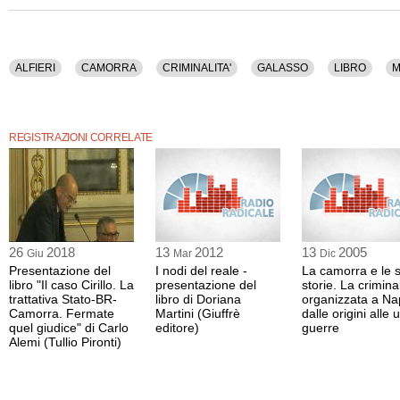
ALFIERI
CAMORRA
CRIMINALITA'
GALASSO
LIBRO
M
REGISTRAZIONI CORRELATE
26
2018
13
2012
13
2005
Giu
Mar
Dic
Presentazione del
I nodi del reale -
La camorra e le 
libro "Il caso Cirillo. La
presentazione del
storie. La criminal
trattativa Stato-BR-
libro di Doriana
organizzata a Na
Camorra. Fermate
Martini (Giuffrè
dalle origini alle 
quel giudice" di Carlo
editore)
guerre
Alemi (Tullio Pironti)