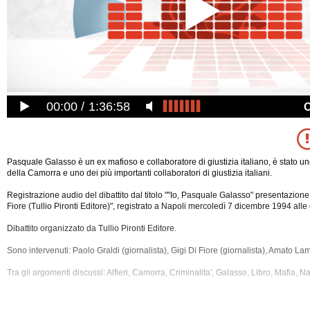
00:00
1:36:58
Pasquale Galasso è un ex mafioso e collaboratore di giustizia italiano, è stato uno 
della Camorra e uno dei più importanti collaboratori di giustizia italiani.
Registrazione audio del dibattito dal titolo ""Io, Pasquale Galasso" presentazione d
Fiore (Tullio Pironti Editore)", registrato a Napoli mercoledì 7 dicembre 1994 alle
Dibattito organizzato da Tullio Pironti Editore.
Sono intervenuti: Paolo Graldi (giornalista), Gigi Di Fiore (giornalista), Amato Lam
Tra gli argomenti discussi: Alfieri, Camorra, Criminalita',
Galasso, Libro, Mafia, Nap
La registrazione audio di questo dibatto ha una durata di 1 ora e 11 minuti.