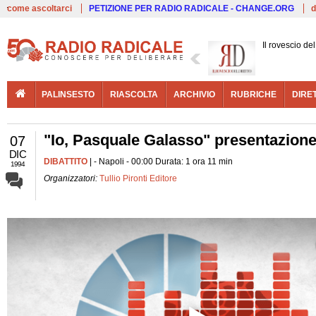
Live
come ascoltarci
PETIZIONE PER RADIO RADICALE - CHANGE.ORG
d
Il rovescio del 
PALINSESTO
RIASCOLTA
ARCHIVIO
RUBRICHE
DIRE
"Io, Pasquale Galasso" presentazione de
07
DIC
DIBATTITO
| - Napoli - 00:00 Durata: 1 ora 11 min
1994
Organizzatori:
Tullio Pironti Editore