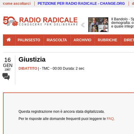
Live
come ascoltarci
PETIZIONE PER RADIO RADICALE - CHANGE.ORG
d
Il Bandolo - S
demografia: ol
e quale integ
PALINSESTO
RIASCOLTA
ARCHIVIO
RUBRICHE
DIRE
Giustizia
16
GEN
DIBATTITO
| - TMC - 00:00 Durata: 2 sec
1987
Questa registrazione non è ancora stata digitalizzata.
Per le risposte alle domande frequenti puoi leggere le
FAQ
.