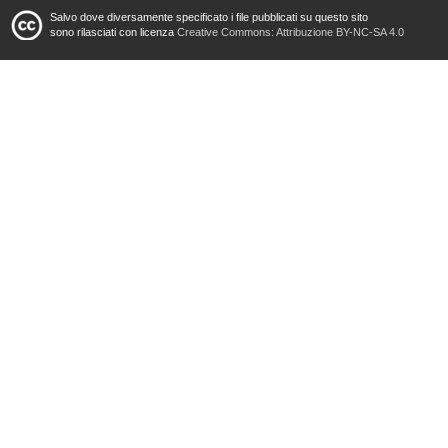
Salvo dove diversamente specificato i file pubblicati su questo sito
sono rilasciati con licenza
Creative Commons: Attribuzione BY-NC-SA 4.0