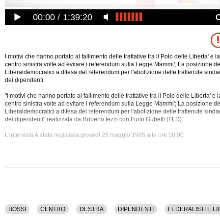
00:00
1:39:20
I motivi che hanno portato al fallimento delle trattative tra il Polo delle Liberta' e
centro sinistra volte ad evitare i referendum sulla Legge Mammi'; La posizione dei
Liberaldemocratici a difesa del referendum per l'abolizione delle trattenute sindac
dei dipendenti.
"I motivi che hanno portato al fallimento delle trattative tra il Polo delle Liberta' 
centro sinistra volte ad evitare i referendum sulla Legge Mammi'; La posizione dei
Liberaldemocratici a difesa del referendum per l'abolizione delle trattenute
sindac
dei dipendenti" realizzata da Roberto Iezzi con Furio Gubetti (FLD).
L'intervista è stata registrata giovedì 25 maggio 1995 alle ore 00:00.
Nel corso dell'intervista sono stati discussi i seguenti temi: Bossi, Centro, Destra
Federalisti E Liberaldemocratici, Forza Italia, Lega Nord, Legge, Privato, Pubblic
Sindacato, Sinistra, Spot, Stipendi, Televisione.
La registrazione audio ha una durata di 5 minuti.
BOSSI
CENTRO
DESTRA
DIPENDENTI
FEDERALISTI E L