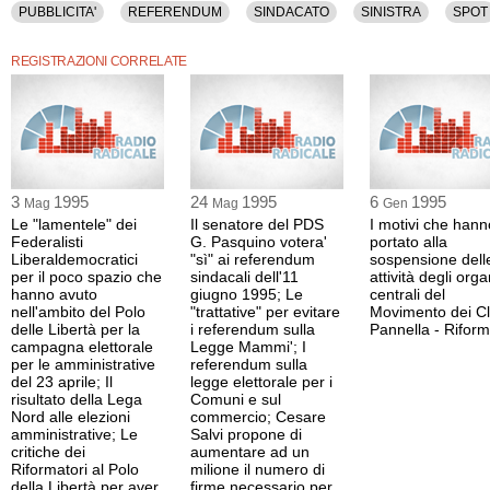
PUBBLICITA'
REFERENDUM
SINDACATO
SINISTRA
SPOT
REGISTRAZIONI CORRELATE
3
1995
24
1995
6
1995
Mag
Mag
Gen
Le "lamentele" dei
Il senatore del PDS
I motivi che hann
Federalisti
G. Pasquino votera'
portato alla
Liberaldemocratici
"sì" ai referendum
sospensione dell
per il poco spazio che
sindacali dell'11
attività degli orga
hanno avuto
giugno 1995; Le
centrali del
nell'ambito del Polo
"trattative" per evitare
Movimento dei C
delle Libertà per la
i referendum sulla
Pannella - Riform
campagna elettorale
Legge Mammi'; I
per le amministrative
referendum sulla
del 23 aprile; Il
legge elettorale per i
risultato della Lega
Comuni e sul
Nord alle elezioni
commercio; Cesare
amministrative; Le
Salvi propone di
critiche dei
aumentare ad un
Riformatori al Polo
milione il numero di
della Libertà per aver
firme necessario per