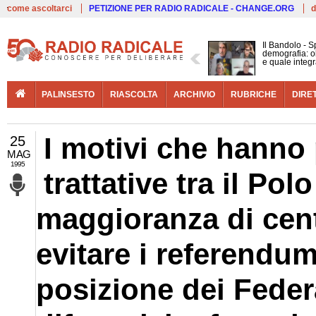
Live
come ascoltarci
PETIZIONE PER RADIO RADICALE - CHANGE.ORG
d
Il Bandolo - S
demografia: ol
e quale integ
PALINSESTO
RIASCOLTA
ARCHIVIO
RUBRICHE
DIRE
I motivi che hanno 
25
MAG
1995
trattative tra il Polo
maggioranza di cent
evitare i referendu
posizione dei Federa