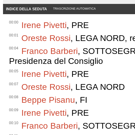
INDICE DELLA SEDUTA
TRASCRIZIONE AUTOMATICA
00:00
Irene Pivetti
, PRE
00:01
Oreste Rossi
, LEGA NORD, re
00:04
Franco Barberi
, SOTTOSEGRET
Presidenza del Consiglio
00:05
Irene Pivetti
, PRE
00:07
Oreste Rossi
, LEGA NORD
00:08
Beppe Pisanu
, FI
00:09
Irene Pivetti
, PRE
00:10
Franco Barberi
, SOTTOSEG