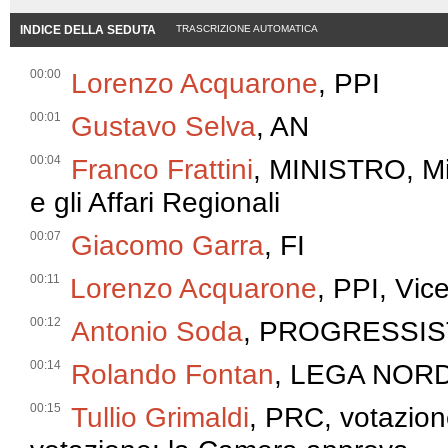
INDICE DELLA SEDUTA
TRASCRIZIONE AUTOMATICA
00:00
Lorenzo Acquarone
, PPI
00:01
Gustavo Selva
, AN
00:04
Franco Frattini
, MINISTRO, Mi
e gli Affari Regionali
00:07
Giacomo Garra
, FI
00:11
Lorenzo Acquarone
, PPI, Vic
00:12
Antonio Soda
, PROGRESSIS
00:14
Rolando Fontan
, LEGA NOR
00:15
Tullio Grimaldi
, PRC, votazione