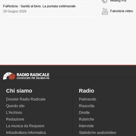
Melting Pot
FaiNotizia - Sanità al bivio. La puntata settimanale
Fainotizia video
29 Giugno 2026
Chi siamo
Radio
Dossier Radio Radicale
Palinsesto
Questo sito
Riascolta
L'Archivio
Dirette
Redazione
Rubriche
La musica da Requiem
Interviste
Infrastruttura informatica
Statistiche audio/video