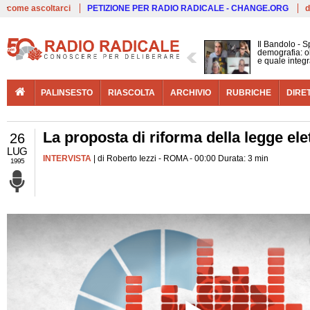
Live
come ascoltarci
PETIZIONE PER RADIO RADICALE - CHANGE.ORG
d
Il Bandolo - S
demografia: ol
e quale integ
PALINSESTO
RIASCOLTA
ARCHIVIO
RUBRICHE
DIRE
La proposta di riforma della legge ele
26
LUG
INTERVISTA
| di Roberto Iezzi - ROMA - 00:00 Durata: 3 min
1995