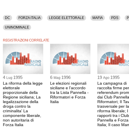
DC
FORZA ITALIA
LEGGE ELETTORALE
MAFIA
PDS
P
UNINOMINALE
REGISTRAZIONI CORRELATE
4
1995
6
1996
19
1995
Lug
Mag
Ago
La riforma della legge
Le elezioni regionali
La campagna di
elettorale
siciliane e l'accordo
raccolta firme per
proporzionale della
tra la Lista Pannella -
referendum prom
Regione siciliana; La
Riformatori e Forza
dai Club Pannella
legalizzazione della
Italia
Riformatori; Il Ta
droga contro la
trasversale per la
criminalita' La
riforma liberale; I
componente liberale,
rapporti tra i Club
non autoritaria di
Pannella e Forza
Forza Italia
Italia; Il caso Ma