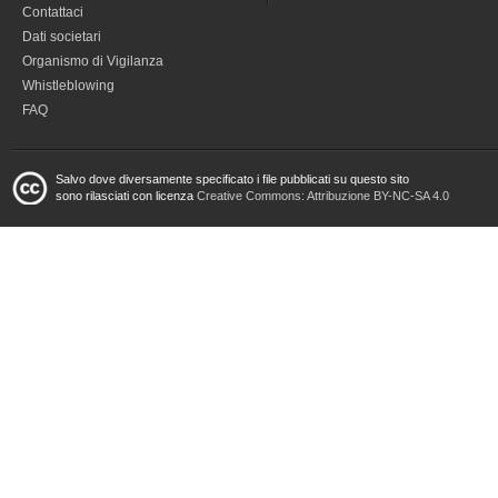
Contattaci
Dati societari
Organismo di Vigilanza
Whistleblowing
FAQ
Salvo dove diversamente specificato i file pubblicati su questo sito
sono rilasciati con licenza
Creative Commons: Attribuzione BY-NC-SA 4.0