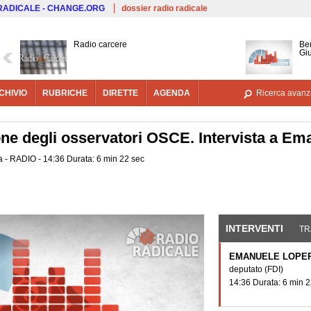
Salta al contenuto principale
 RADICALE - CHANGE.ORG
dossier radio radicale
Radio carcere
Ben
Giu
CHIVIO
RUBRICHE
DIRETTE
AGENDA
Ricerca avanz
ne degli osservatori OSCE. Intervista a Em
a - RADIO - 14:36 Durata: 6 min 22 sec
INTERVENTI
(SCHE
TR
EMANUELE LOPE
deputato
(FDI)
14:36 Durata: 6 min 2