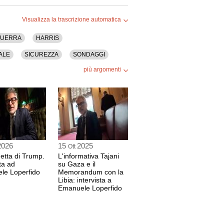
Visualizza la trascrizione automatica
UERRA
HARRIS
ALE
SICUREZZA
SONDAGGI
più argomenti
2026
15
2025
Ott
getta di Trump.
L'informativa Tajani
ta ad
su Gaza e il
le Loperfido
Memorandum con la
Libia: intervista a
Emanuele Loperfido