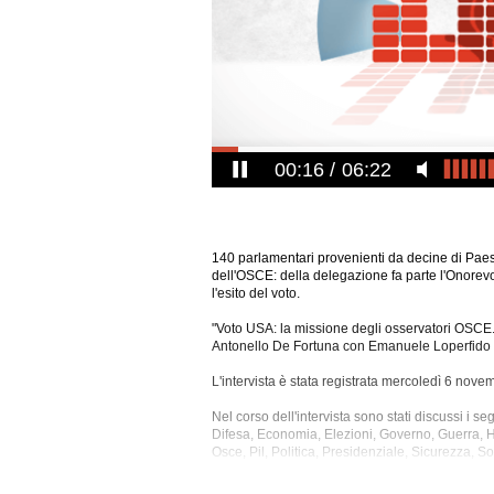
00:17
06:22
140 parlamentari provenienti da decine di Paesi
dell'OSCE: della delegazione fa parte l'Onorevol
l'esito del voto.
"Voto USA: la missione degli osservatori OSCE.
Antonello De Fortuna con Emanuele Loperfido (de
L'intervista è stata registrata mercoledì 6 nove
Nel corso dell'intervista sono stati discussi i se
Difesa, Economia, Elezioni,
Governo, Guerra, Har
Osce, Pil, Politica, Presidenziale, Sicurezza,
La registrazione audio ha una durata di 6 minut