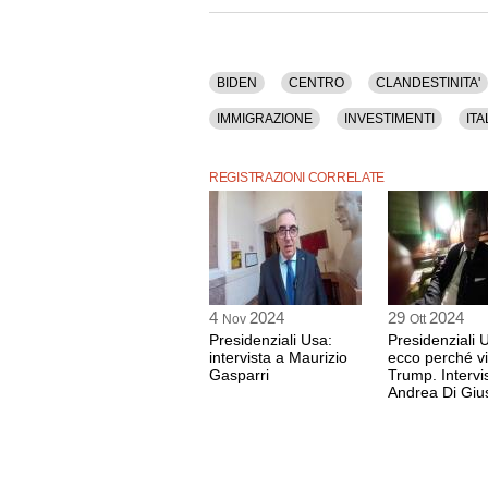
BIDEN
CENTRO
CLANDESTINITA'
IMMIGRAZIONE
INVESTIMENTI
ITA
TRUMP
UNIONE EUROPEA
USA
REGISTRAZIONI CORRELATE
4
2024
29
2024
Nov
Ott
Presidenziali Usa:
Presidenziali 
intervista a Maurizio
ecco perché v
Gasparri
Trump. Intervi
Andrea Di Gi