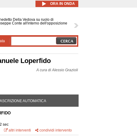
ORA IN ONDA
edetto Della Vedova su ruolo di
seppe Conte all'interno dell'opposizione
ata
anuele Loperfido
A cura di
Alessio Grazioli
DA ATTIVA)
ASCRIZIONE AUTOMATICA
RFIDO
2 sec
altri interventi
condividi intervento