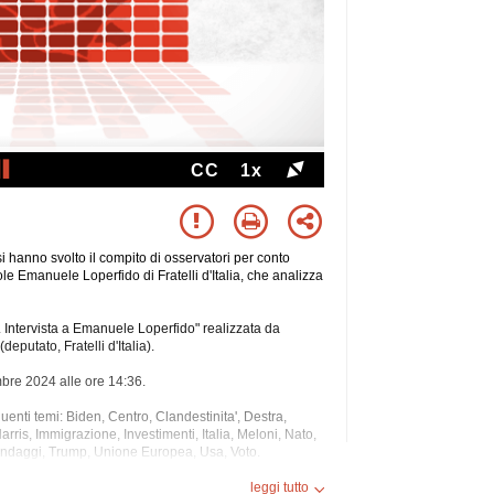
CC
1x
 hanno svolto il compito di osservatori per conto
e Emanuele Loperfido di Fratelli d'Italia, che analizza
 Intervista a Emanuele Loperfido" realizzata da
putato, Fratelli d'Italia).
mbre 2024 alle ore 14:36.
guenti temi: Biden, Centro, Clandestinita', Destra,
ris, Immigrazione, Investimenti, Italia, Meloni, Nato,
 Sondaggi, Trump, Unione Europea, Usa, Voto.
i.
leggi tutto