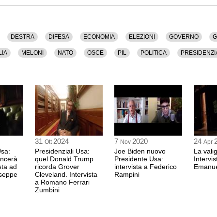
DESTRA
DIFESA
ECONOMIA
ELEZIONI
GOVERNO
G
LIA
MELONI
NATO
OSCE
PIL
POLITICA
PRESIDENZI
VOTO
31
2024
7
2020
24
Ott
Nov
Apr
Usa:
Presidenziali Usa:
Joe Biden nuovo
La vali
incerà
quel Donald Trump
Presidente Usa:
Intervis
sta ad
ricorda Grover
intervista a Federico
Emanue
useppe
Cleveland. Intervista
Rampini
a Romano Ferrari
Zumbini