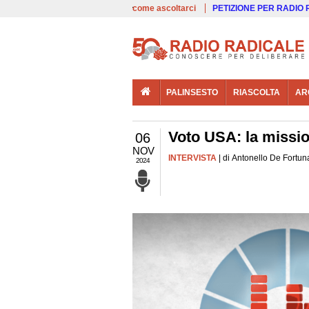
00:00
Live
come ascoltarci
PETIZIONE PER RADIO
PALINSESTO
RIASCOLTA
AR
Voto USA: la missio
06
NOV
INTERVISTA
| di Antonello De Fortun
2024