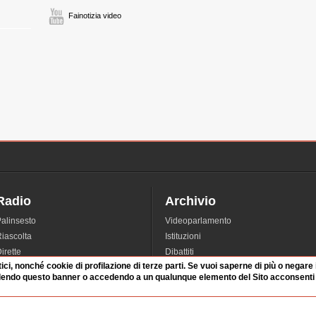
Fainotizia video
Radio
Archivio
alinsesto
Videoparlamento
iascolta
Istituzioni
irette
Dibattiti
tici, nonché cookie di profilazione di terze parti. Se vuoi saperne di più o negare
Rubriche
Manifestazioni
dendo questo banner o accedendo a un qualunque elemento del Sito acconsenti a
nterviste
Radicali
tatistiche audio/video