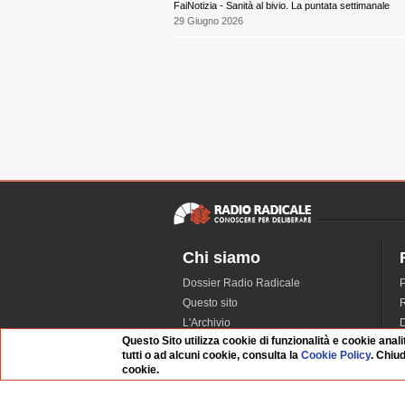
FaiNotizia - Sanità al bivio. La puntata settimanale
29 Giugno 2026
Chi siamo
Dossier Radio Radicale
P
Questo sito
R
L'Archivio
D
Questo Sito utilizza cookie di funzionalità e cookie anali
Redazione
tutti o ad alcuni cookie, consulta la
Cookie Policy
. Chiu
La musica da Requiem
I
cookie.
Infrastruttura informatica
S
Contattaci