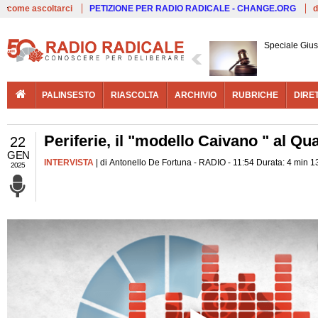
Live
come ascoltarci
PETIZIONE PER RADIO RADICALE - CHANGE.ORG
d
Speciale Giust
PALINSESTO
RIASCOLTA
ARCHIVIO
RUBRICHE
DIRE
Periferie, il "modello Caivano " al Qu
22
GEN
INTERVISTA
| di Antonello De Fortuna - RADIO - 11:54 Durata: 4 min 1
2025