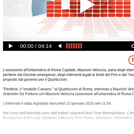
00:00
04:14
L'assessore all'Urbanistica di Roma Capitale, Maurizio Veloccia, parla degli interv
periferie dal Decreto emergenze, degli interventi legati ai fondi del Pnrr e del "m
proposto dal governo per il Quarticciolo .
"Periferie, il "modello Caivano " al Quarticciolo di Roma: intervista a Maurizio Vel
Antonello De Fortuna con Maurizio Veloccia (assessore all'urbanistica di Roma C
L'intervista è stata registrata mercoledì 22 gennaio 2025 alle 11:54.
Nel corso dell'intervista sono stati trattati i seguenti temi: Aree Metropolitane,
Comu
Emergenza, Enti Locali, Governo, Istituzioni, Pnrr, Roma, Sicurezza, Urbanistica.
La registrazione audio ha una durata di 4 minuti.