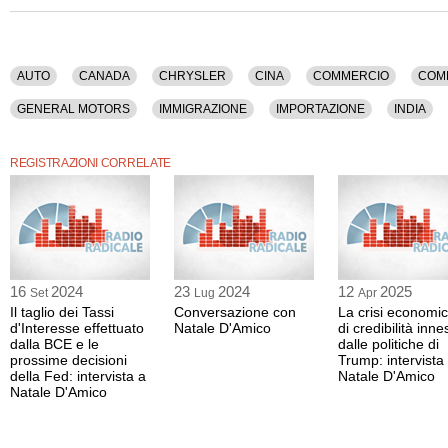
AUTO
CANADA
CHRYSLER
CINA
COMMERCIO
COM
GENERAL MOTORS
IMMIGRAZIONE
IMPORTAZIONE
INDIA
TRUMP
UNIONE EUROPEA
USA
VON DER LEYEN
WTO
REGISTRAZIONI CORRELATE
16
2024
23
2024
12
2025
Set
Lug
Apr
Il taglio dei Tassi
Conversazione con
La crisi economi
d'Interesse effettuato
Natale D'Amico
di credibilità inne
dalla BCE e le
dalle politiche di
prossime decisioni
Trump: intervista
della Fed: intervista a
Natale D'Amico
Natale D'Amico