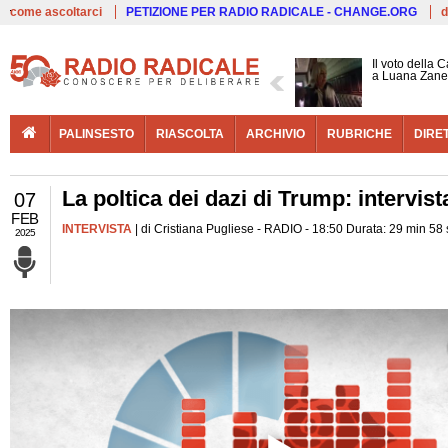
Live
come ascoltarci
PETIZIONE PER RADIO RADICALE - CHANGE.ORG
d
Il voto della 
a Luana Zane
PALINSESTO
RIASCOLTA
ARCHIVIO
RUBRICHE
DIRE
La poltica dei dazi di Trump: intervis
07
FEB
INTERVISTA
| di Cristiana Pugliese - RADIO - 18:50 Durata: 29 min 58
2025