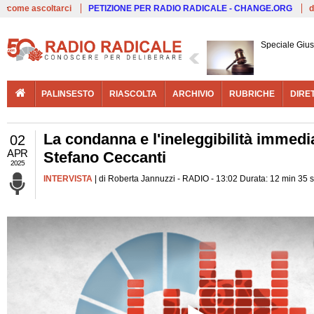
Live
come ascoltarci
PETIZIONE PER RADIO RADICALE - CHANGE.ORG
d
Speciale Giust
PALINSESTO
RIASCOLTA
ARCHIVIO
RUBRICHE
DIRE
La condanna e l'ineleggibilità immedia
02
APR
Stefano Ceccanti
2025
INTERVISTA
| di Roberta Jannuzzi - RADIO - 13:02 Durata: 12 min 35 