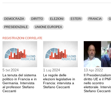
La registrazione audio ha una durata di 12 minuti.
DEMOCRAZIA
DIRITTO
ELEZIONI
ESTERI
FRANCIA
G
PRESIDENZIALE
UNIONE EUROPEA
REGISTRAZIONI CORRELATE
5
2024
1
2024
13
2022
Set
Lug
Ago
La tenuta del sistema
Le regole delle
Il Presidenzialismo
politico in Francia e in
elezioni legislative in
diritto UE e il P
Germania. Intervista
Francia: intervista a
nello scontro
al professor Stefano
Stefano Ceccanti
elettorale. Intervi
Ceccanti
Stefano Ceccanti