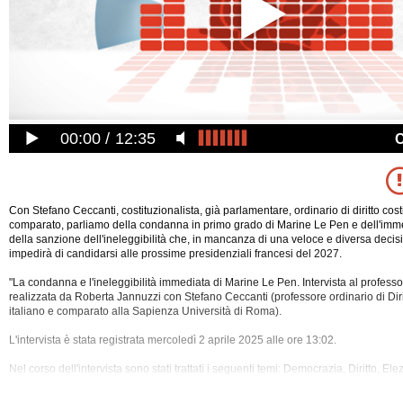
00:00
12:35
Con Stefano Ceccanti, costituzionalista, già parlamentare, ordinario di diritto cost
comparato, parliamo della condanna in primo grado di Marine Le Pen e dell'imm
della sanzione dell'ineleggibilità che, in mancanza di una veloce e diversa decisi
impedirà di candidarsi alle prossime presidenziali francesi del 2027.
"La condanna e l'ineleggibilità immediata di Marine Le Pen. Intervista al profess
realizzata da Roberta Jannuzzi con Stefano Ceccanti (professore ordinario di Diri
italiano e comparato alla
Sapienza Università di Roma).
L'intervista è stata registrata mercoledì 2 aprile 2025 alle ore 13:02.
Nel corso dell'intervista sono stati trattati i seguenti temi: Democrazia, Diritto, Elez
Giustizia, Ineleggibilita', Le Pen, Magistratura, Parlamento, Presidenziale, Unio