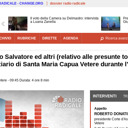
Salta al contenuto principale
 RADICALE - CHANGE.ORG
dossier radio radicale
Il voto della Camera su Delmastro: intervista
Pre
a Luana Zanella
Gi
CHIVIO
RUBRICHE
DIRETTE
AGENDA
Ricerca avanz
Salvatore ed altri (relativo alle presunte t
enziario di Santa Maria Capua Vetere durante
tere - 09:45 Durata: 4 ore 8 min
INTERVENTI
(SCHE
TR
Appello
ROBERTO DONATI
presidente Corte d'As
Vetere