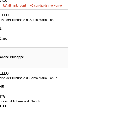
5 sec
altri interventi
condividi intervento
ELLO
sise del Tribunale di Santa Maria Capua
E
1 sec
Vallone Giuseppe
ELLO
sise del Tribunale di Santa Maria Capua
NE
ITA
presso il Tribunale di Napoli
ATO
ati Mezzarano Salvatore,Rullo Pasquale,
uisillo Gennaro