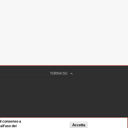
0 sec
 Polizia Penitenziaria Diglio Gaetano
ELLO
sise del Tribunale di Santa Maria Capua
rcere di Poggioreale
ITA
TORNA SU
 27 sec
 42 sec
te di Polizia Penitenziaria Diglio
 il consenso a
Accetta
ll'uso dei