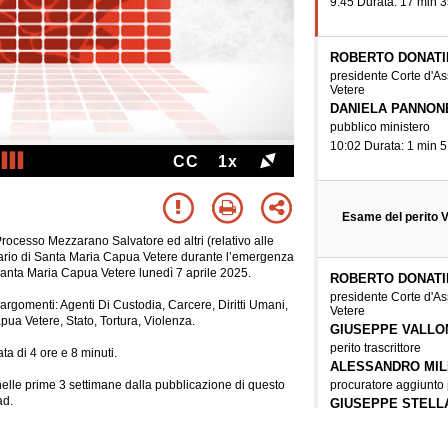
9:45 Durata: 17 min 3
ROBERTO DONATI
presidente Corte d'As
Vetere
DANIELA PANNON
pubblico ministero
10:02 Durata: 1 min 5
CC
1x
Esame del perito 
Processo Mezzarano Salvatore ed altri (relativo alle
ziario di Santa Maria Capua Vetere durante l’emergenza
 Santa Maria Capua Vetere lunedì 7 aprile 2025.
ROBERTO DONATI
presidente Corte d'As
i argomenti: Agenti Di Custodia, Carcere, Diritti Umani,
Vetere
a Vetere, Stato, Tortura, Violenza.
GIUSEPPE VALLO
perito trascrittore
a di 4 ore e 8 minuti.
ALESSANDRO MIL
procuratore aggiunto 
nelle prime 3 settimane dalla pubblicazione di questo
ad.
GIUSEPPE STELL
avvocato degli imput
Golluccio Giacomo ,Q