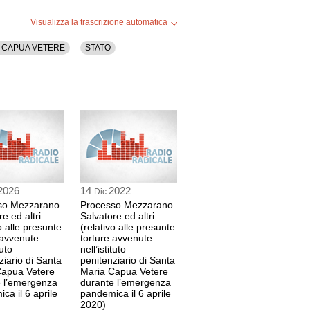
LA
o Loffreda Gennaro e altri
Visualizza la trascrizione automatica
 13 sec
A CAPUA VETERE
STATO
ELLO
sise del Tribunale di Santa Maria Capua
NE
ITA
E
ICTIS
2026
14
2022
Dic
to Colucci Pasquale
so Mezzarano
Processo Mezzarano
 17 sec
e ed altri
Salvatore ed altri
o alle presunte
(relativo alle presunte
 avvenute
torture avvenute
tuto
nell’istituto
ziario di Santa
penitenziario di Santa
 46 sec
Capua Vetere
Maria Capua Vetere
e l’emergenza
durante l’emergenza
ca il 6 aprile
pandemica il 6 aprile
ELLO
2020)