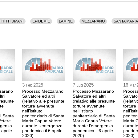
CARLO DE STAVO
avvocato dell'imputat
10:04 Durata: 45 min
IRITTI UMANI
EPIDEMIE
LAMINE
MEZZARANO
SANTA MARI
ROBERTO DONATI
presidente Corte d'As
Vetere
GIUSEPPE VALLO
perito trascrittore
ALESSANDRO MIL
pubblico ministero
DANIELA PANNON
pubblico ministero
CARLO DE BENED
3
2025
7
2025
16
Feb
Lug
Mar
avvocato dell'imputa
zarano
Processo Mezzarano
Processo Mezzarano
Proces
10:49 Durata: 11 min
tri
Salvatore ed altri
Salvatore ed altri
Salvator
presunte
(relativo alle presunte
(relativo alle presunte
(relativ
te
torture avvenute
torture avvenute
torture
Sospensione
nell’istituto
nell’istituto
nell’isti
di Santa
penitenziario di Santa
penitenziario di Santa
peniten
11:01 Durata: 29 min
etere
Maria Capua Vetere
Maria Capua Vetere
Maria 
rgenza
durante l’emergenza
durante l’emergenza
durant
 aprile
pandemica il 6 aprile
pandemica il 6 aprile
pandemi
ROBERTO DONATI
2020)
2020)
2020)