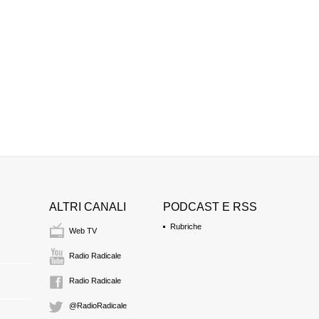
presidente Corte d'As
Vetere
DANIELA PANNON
pubblico ministero
ROSARIO AVENIA
avvocato degli imput
Giuseppe
11:30 Durata: 2 min 4
Esame del teste di
ROBERTO DONATI
presidente Corte d'As
ALTRI CANALI
PODCAST E RSS
Vetere
GAETANO DIGLIO
Rubriche
Web TV
ex Comandante del ca
ALESSANDRO MIL
Radio Radicale
pubblico ministero
11:33 Durata: 1 ora 1
Radio Radicale
@RadioRadicale
Sospensione