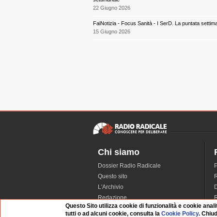
22 Giugno 2026
FaiNotizia - Focus Sanità - I SerD. La puntata settim
15 Giugno 2026
Chi siamo
Dossier Radio Radicale
P
Questo sito
R
L'Archivio
D
Redazione
Questo Sito utilizza cookie di funzionalità e cookie anali
La musica da Requiem
I
tutti o ad alcuni cookie, consulta la
Cookie Policy
. Chiu