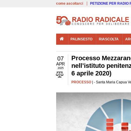
00:00
Live
come ascoltarci
PETIZIONE PER RADIO
PALINSESTO
RIASCOLTA
AR
Processo Mezzarano 
07
APR
nell’istituto penit
2025
6 aprile 2020)
PROCESSO
| - Santa Maria Capua Ve