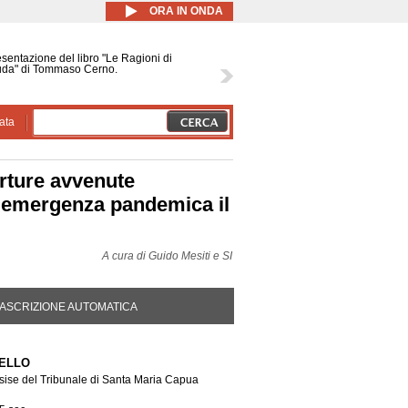
ORA IN ONDA
sentazione del libro "Le Ragioni di
uda" di Tommaso Cerno.
ata
orture avvenute
 l’emergenza pandemica il
A cura di
Guido Mesiti e SI
DA ATTIVA)
ASCRIZIONE AUTOMATICA
ELLO
sise del Tribunale di Santa Maria Capua