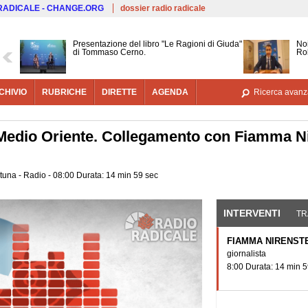
Salta al contenuto principale
 RADICALE - CHANGE.ORG
dossier radio radicale
Presentazione del libro "Le Ragioni di Giuda"
Noi
di Tommaso Cerno.
Ro
CHIVIO
RUBRICHE
DIRETTE
AGENDA
Ricerca avanz
Medio Oriente. Collegamento con Fiamma Ni
rtuna - Radio - 08:00 Durata: 14 min 59 sec
INTERVENTI
(SCHE
TR
FIAMMA NIRENST
giornalista
8:00 Durata: 14 min 5