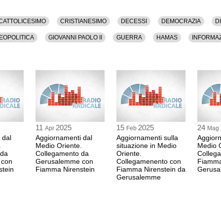
CATTOLICESIMO
CRISTIANESIMO
DECESSI
DEMOCRAZIA
D
EOPOLITICA
GIOVANNI PAOLO II
GUERRA
HAMAS
INFORMA
OCAUSTO
PALESTINA
PALESTINESI
POLITICA
RAPIMENTI
11
2025
15
2025
24
Apr
Feb
Mag
 dal
Aggiornamenti dal
Aggiornamenti sulla
Aggiorn
.
Medio Oriente.
situazione in Medio
Medio O
 da
Collegamento da
Oriente.
Colleg
 con
Gerusalemme con
Collegamenento con
Fiamma
tein
Fiamma Nirenstein
Fiamma Nirenstein da
Gerus
Gerusalemme