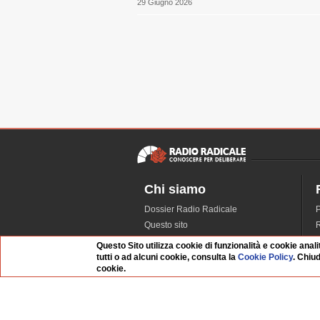
29 Giugno 2026
Chi siamo
Dossier Radio Radicale
P
Questo sito
R
L'Archivio
D
Questo Sito utilizza cookie di funzionalità e cookie anali
Redazione
tutti o ad alcuni cookie, consulta la
Cookie Policy
. Chiu
cookie.
La musica da Requiem
I
Infrastruttura informatica
S
Contattaci
Dati societari