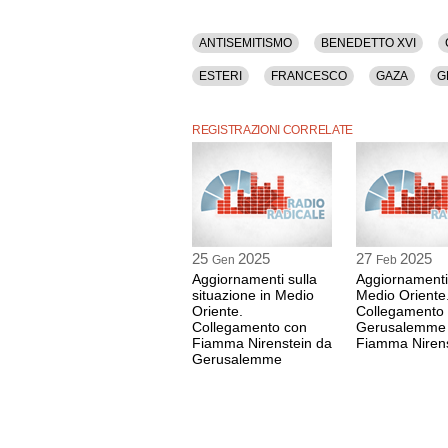
ANTISEMITISMO
BENEDETTO XVI
ESTERI
FRANCESCO
GAZA
G
MEDIO ORIENTE
NETANYAHU
OL
REGISTRAZIONI CORRELATE
TERRORISMO INTERNAZIONALE
25
2025
27
2025
Gen
Feb
Aggiornamenti sulla
Aggiornamenti
situazione in Medio
Medio Oriente
Oriente.
Collegamento
Collegamento con
Gerusalemme
Fiamma Nirenstein da
Fiamma Nirens
Gerusalemme