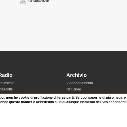
Fainotizia video
Radio
Archivio
alinsesto
Videoparlamento
iascolta
Istituzioni
irette
Dibattiti
tici, nonché cookie di profilazione di terze parti. Se vuoi saperne di più o negare
Rubriche
Manifestazioni
dendo questo banner o accedendo a un qualunque elemento del Sito acconsenti a
nterviste
Radicali
tatistiche audio/video