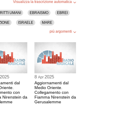
Visualizza la trascrizione automatica
IRITTI UMANI
EBRAISMO
EBREI
ZIONE
ISRAELE
MARE
più argomenti
SERVIZI SEGRETI
STORIA
2025
8
2025
Apr
amenti dal
Aggiornamenti dal
riente.
Medio Oriente.
amento con
Collegamento con
 Nirenstein da
Fiamma Nirenstein da
alemme
Gerusalemme