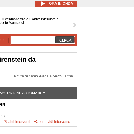
ORA IN ONDA
, il centrodestra e Conte: intervista a
berto Vannacci
ata
renstein da
A cura di
Fabio Arena e Silvio Farina
DA ATTIVA)
ASCRIZIONE AUTOMATICA
EIN
9 sec
altri interventi
condividi intervento