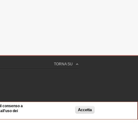
TORNA SU
 il consenso a
Accetta
ll'uso dei