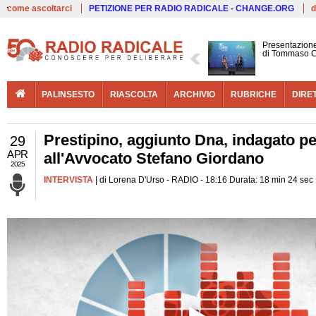
Live
come ascoltarci
PETIZIONE PER RADIO RADICALE - CHANGE.ORG
d
Presentazione
di Tommaso C
PALINSESTO
RIASCOLTA
ARCHIVIO
RUBRICHE
DIRE
Prestipino, aggiunto Dna, indagato per 
29
APR
all'Avvocato Stefano Giordano
2025
INTERVISTA
| di Lorena D'Urso - RADIO - 18:16 Durata: 18 min 24 sec