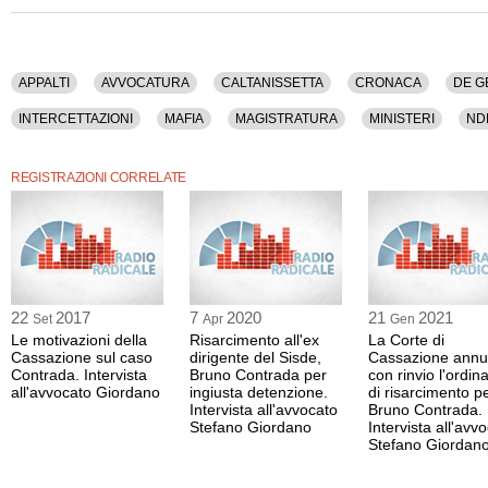
La registrazione audio ha una durata di 18 minuti.
APPALTI
AVVOCATURA
CALTANISSETTA
CRONACA
DE 
INTERCETTAZIONI
MAFIA
MAGISTRATURA
MINISTERI
ND
PRESTIPINO
SEGRETO
SICILIA
STRAGI
REGISTRAZIONI CORRELATE
22
2017
7
2020
21
2021
Set
Apr
Gen
Le motivazioni della
Risarcimento all'ex
La Corte di
Cassazione sul caso
dirigente del Sisde,
Cassazione annu
Contrada. Intervista
Bruno Contrada per
con rinvio l'ordin
all'avvocato Giordano
ingiusta detenzione.
di risarcimento p
Intervista all'avvocato
Bruno Contrada.
Stefano Giordano
Intervista all'avv
Stefano Giordan