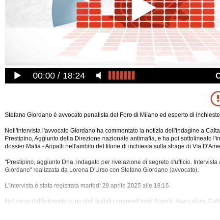
00:00
18:24
Stefano Giordano è avvocato penalista del Foro di Milano ed esperto di inchieste 
Nell'intervista l'avvocato Giordano ha commentato la notizia dell'indagine a Calt
Prestipino, Aggiunto della Direzione nazionale antimafia, e ha poi sottolineato l'
dossier Mafia - Appalti nell'ambito del filone di inchiesta sulla strage di Via D'Ame
"Prestipino, aggiunto Dna, indagato per rivelazione di segreto d'ufficio. Intervista
Giordano" realizzata da Lorena D'Urso con Stefano Giordano (avvocato).
L'intervista è stata registrata martedì
29 aprile 2025 alle 18:16.
Nel corso dell'intervista sono stati trattati i seguenti temi: Appalti, Avvocatura, Ca
De Gennaro, Giustizia, Governo, Gratteri, Guardia Di Finanza, Intercettazioni, Maf
Ministeri, Ndrangheta, Nord, Penale, Politica, Ponte Sullo Stretto, Prestipino, Segre