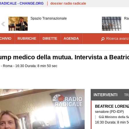
Salta al contenuto principale
 RADICALE - CHANGE.ORG
dossier radio radicale
Spazio Transnazionale
Ra
CHIVIO
RUBRICHE
DIRETTE
AGENDA
Ricerca avanz
mp medico della mutua. Intervista a Beatri
 - Roma - 16:30 Durata: 8 min 50 sec
INTERVENTI
(SCHE
TR
BEATRICE LOREN
senatore
(PD-IDP)
Già Ministro della S
16:30 Durata: 8 min 5