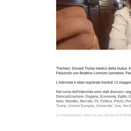
"Farmaci: Donald Trump medico della mutua. Int
Palazzolo con Beatrice Lorenzin (senatore, Part
L'intervista è stata registrata martedì 13 maggi
Nel corso dell'intervista sono stati discussi i s
Delocalizzazione, Dogana, Economia, Egitto, Est
Italia, Malattia, Mercato, Pil, Politica, Prezzi, P
Trump, Unione Europea,
Universita', Usa, Von
La registrazione video ha una durata di 8 minut
Questa intervista è disponibile anche nella sol