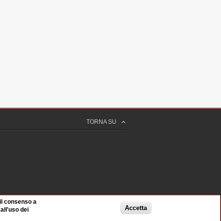
TORNA SU
 il consenso a
Accetta
ll'uso dei