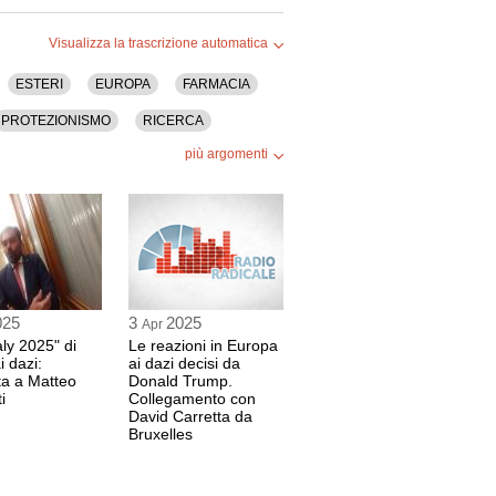
Visualizza la trascrizione automatica
ESTERI
EUROPA
FARMACIA
PROTEZIONISMO
RICERCA
più argomenti
 LEYEN
025
3
2025
Apr
taly 2025" di
Le reazioni in Europa
i dazi:
ai dazi decisi da
sta a Matteo
Donald Trump.
i
Collegamento con
David Carretta da
Bruxelles