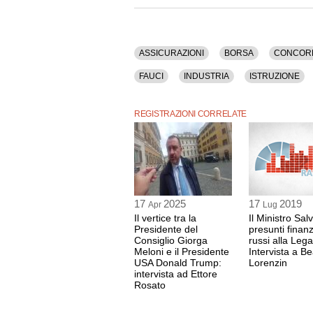
ASSICURAZIONI
BORSA
CONCOR
FAUCI
INDUSTRIA
ISTRUZIONE
STUDENTI
TARIFFE
TECNOLOGIA
REGISTRAZIONI CORRELATE
17
2025
17
2019
Apr
Lug
Il vertice tra la
Il Ministro Salv
Presidente del
presunti finan
Consiglio Giorga
russi alla Lega
Meloni e il Presidente
Intervista a Be
USA Donald Trump:
Lorenzin
intervista ad Ettore
Rosato