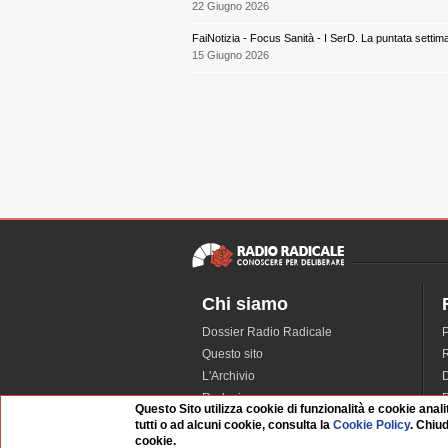
22 Giugno 2026
FaiNotizia - Focus Sanità - I SerD. La puntata settim
15 Giugno 2026
Chi siamo
Dossier Radio Radicale
P
Questo sito
R
L'Archivio
D
Redazione
Questo Sito utilizza cookie di funzionalità e cookie anali
La musica da Requiem
I
tutti o ad alcuni cookie, consulta la
Cookie Policy
. Chiu
cookie.
Infrastruttura informatica
S