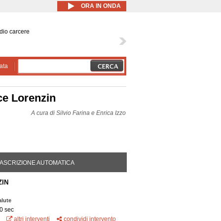
ORA IN ONDA
dio carcere
ata
ce Lorenzin
A cura di
Silvio Farina e Enrica Izzo
DA ATTIVA)
ASCRIZIONE AUTOMATICA
ZIN
alute
0 sec
altri interventi
condividi intervento