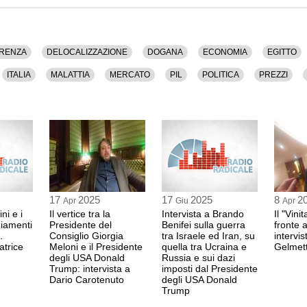
RENZA
DELOCALIZZAZIONE
DOGANA
ECONOMIA
EGITTO
ITALIA
MALATTIA
MERCATO
PIL
POLITICA
PREZZI
TRUMP
UNIONE EUROPEA
UNIVERSITA'
USA
VON DER
17
2025
17
2025
8
2
Apr
Giu
Apr
ini e i
Il vertice tra la
Intervista a Brando
Il "Vini
ziamenti
Presidente del
Benifei sulla guerra
fronte a
.
Consiglio Giorgia
tra Israele ed Iran, su
intervi
atrice
Meloni e il Presidente
quella tra Ucraina e
Gelmett
degli USA Donald
Russia e sui dazi
Trump: intervista a
imposti dal Presidente
Dario Carotenuto
degli USA Donald
Trump