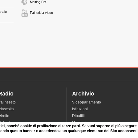
Melting Pot
anale
Fainotizia video
Radio
Archivio
alinsesto
Videoparlamento
iascolta
Istituzioni
irette
Dibattiti
Rubriche
Manifestazioni
tici, nonché cookie di profilazione di terze parti. Se vuoi saperne di più o negare
nterviste
Radicali
dendo questo banner o accedendo a un qualunque elemento del Sito acconsenti a
tatistiche audio/video