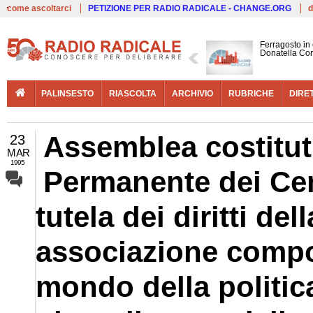
Live
come ascoltarci
PETIZIONE PER RADIO RADICALE - CHANGE.ORG
d
Ferragosto in
Donatella Cor
PALINSESTO
RIASCOLTA
ARCHIVIO
RUBRICHE
DIRE
Assemblea costitut
23
MAR
1995
Permanente dei Cen
tutela dei diritti del
associazione compos
mondo della politica,