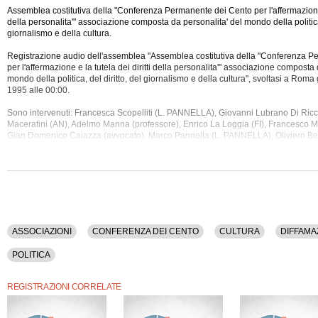
Assemblea costitutiva della "Conferenza Permanente dei Cento per l'affermazione e 
della personalita'" associazione composta da personalita' del mondo della politica,
giornalismo e della cultura.
Registrazione audio dell'assemblea "Assemblea costitutiva della "Conferenza 
per l'affermazione e la tutela dei diritti della personalita'" associazione composta
mondo della politica, del diritto, del giornalismo e della cultura", svoltasi a Rom
1995 alle 00:00.
Sono intervenuti: Francesca Scopelliti (L.
PANNELLA), Giovanni Lubrano Di Ricco
Maceratini (AN), Adelmo Manna (professore), Enrico La Loggia (FI), Francesco M
Gian Domenico Caiazza (avvocato), Marco Pannella (L. PANNELLA), Oliviero Beha
Marco Taradash (L. PANNELLA), Tina Lagostena Bassi (FI), Vincenzo D'ascola (
Cicciomessere (RAD), Giulio Andreotti (PPI), Maria Grazia Siliquini (CCD), Gio
PANNELLA), Alessandro Scarselli (CLUB PANNELLA), Andrea Bernaudo (CLU
Stefania Merlino.
La registrazione audio dell'assemblea ha una durata di 4 ore e 25 minuti.
Sono stati discussi i seguenti argomenti: Associazioni, Conferenza Dei Cento, Cu
ASSOCIAZIONI
CONFERENZA DEI CENTO
CULTURA
DIFFAMA
Diritto, Giornalisti, Giustizia, Informazione, Politica.
POLITICA
REGISTRAZIONI CORRELATE