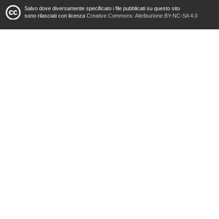
Salvo dove diversamente specificato i file pubblicati su questo sito
sono rilasciati con licenza
Creative Commons: Attribuzione BY-NC-SA 4.0