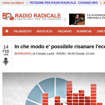
Live
come ascoltarci
PETIZIONE PER RADIO RADICALE - CHANGE.ORG
d
La scomparsa 
intervista a V
PALINSESTO
RIASCOLTA
ARCHIVIO
RUBRICHE
DIRE
In che modo e' possibile risanare l'ec
14
FEB
INTERVISTA
| di Claudio Landi - RADIO - 00:00 Durata: 15 min
1996