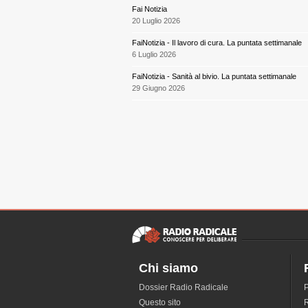
Fai Notizia
20 Luglio 2026
FaiNotizia - Il lavoro di cura. La puntata settimanale
6 Luglio 2026
FaiNotizia - Sanità al bivio. La puntata settimanale
29 Giugno 2026
Chi siamo
Dossier Radio Radicale
P
Questo sito
R