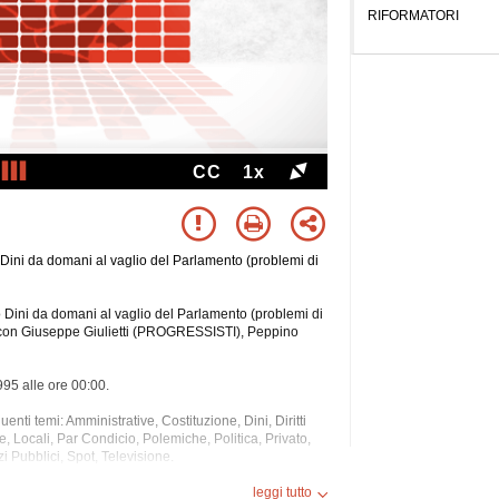
RIFORMATORI
CC
1x
 Dini da domani al vaglio del Parlamento (problemi di
o Dini da domani al vaglio del Parlamento (problemi di
zzi con Giuseppe Giulietti (PROGRESSISTI), Peppino
995 alle ore 00:00.
uenti temi: Amministrative, Costituzione, Dini, Diritti
e, Locali, Par Condicio,
Polemiche, Politica, Privato,
 Pubblici, Spot, Televisione.
leggi tutto