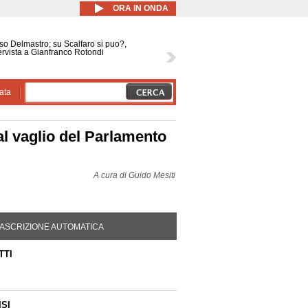
ORA IN ONDA
o Delmastro; su Scalfaro si puo?,
ervista a Gianfranco Rotondi
ata
al vaglio del Parlamento
A cura di
Guido Mesiti
DA ATTIVA)
ASCRIZIONE AUTOMATICA
TTI
SI