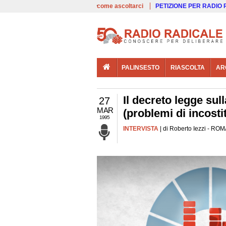
00:00
Live
come ascoltarci
PETIZIONE PER RADIO
PALINSESTO
RIASCOLTA
AR
Il decreto legge su
27
MAR
(problemi di incostit
1995
INTERVISTA
| di Roberto Iezzi - ROM