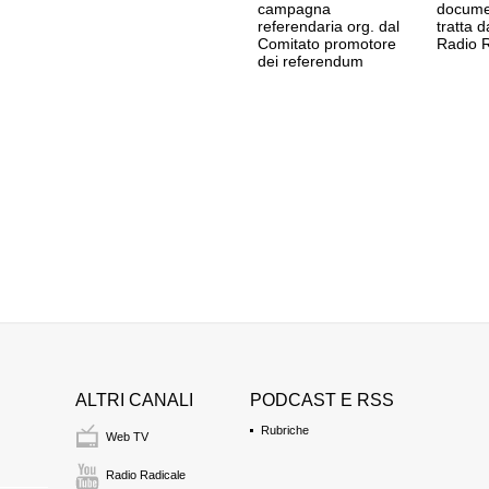
campagna
docume
referendaria org. dal
tratta d
Comitato promotore
Radio R
dei referendum
ALTRI CANALI
PODCAST E RSS
Rubriche
Web TV
Radio Radicale