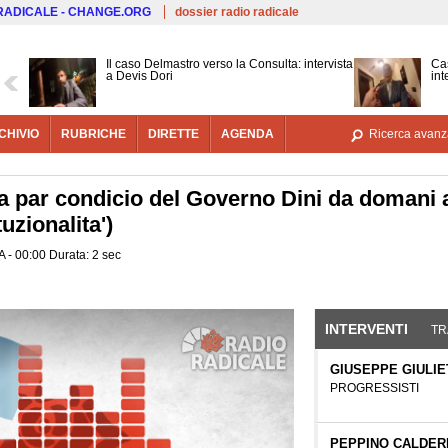
Salta al contenuto principale
 RADICALE - CHANGE.ORG
dossier radio radicale
Il caso Delmastro verso la Consulta: intervista
Cas
a Devis Dori
int
CHIVIO
RUBRICHE
DIRETTE
AGENDA
Ricerca avanz
lla par condicio del Governo Dini da domani 
uzionalita')
A - 00:00 Durata: 2 sec
INTERVENTI
(SCHE
TR
GIUSEPPE GIULIE
PROGRESSISTI
PEPPINO CALDERI