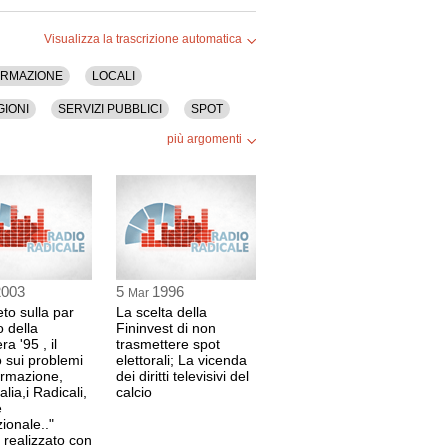
Visualizza la trascrizione automatica
ORMAZIONE
LOCALI
GIONI
SERVIZI PUBBLICI
SPOT
più argomenti
2003
5
1996
Mar
eto sulla par
La scelta della
o della
Fininvest di non
a '95 , il
trasmettere spot
o sui problemi
elettorali; La vicenda
formazione,
dei diritti televisivi del
alia,i Radicali,
calcio
e
ionale.."
o realizzato con