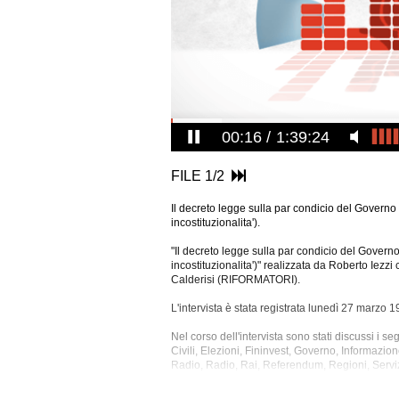
00:17
1:39:24
FILE 1/2
Il decreto legge sulla par condicio del Governo
incostituzionalita').
"Il decreto legge sulla par condicio del Govern
incostituzionalita')" realizzata da Roberto Ie
Calderisi (RIFORMATORI).
L'intervista è stata registrata lunedì 27 marzo 1
Nel corso dell'intervista sono stati discussi i seg
Civili, Elezioni, Fininvest, Governo, Informazion
Radio, Radio, Rai, Referendum, Regioni, Servizi