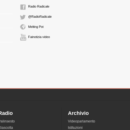
Radio Radicale
@RadioRadicale
Melting Pot
Fainotizia video
Radio
Archivio
alinsesto
Videoparlamento
iascolta
Istituzioni