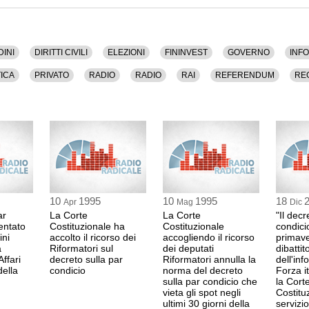
DINI
DIRITTI CIVILI
ELEZIONI
FININVEST
GOVERNO
INF
TICA
PRIVATO
RADIO
RADIO
RAI
REFERENDUM
RE
10
1995
10
1995
18
Apr
Mag
Dic
ar
La Corte
La Corte
"Il decr
entato
Costituzionale ha
Costituzionale
condici
ini
accolto il ricorso dei
accogliendo il ricorso
primaver
a
Riformatori sul
dei deputati
dibattit
ffari
decreto sulla par
Riformatori annulla la
dell'in
della
condicio
norma del decreto
Forza it
sulla par condicio che
la Cort
vieta gli spot negli
Costituz
ultimi 30 giorni della
servizi