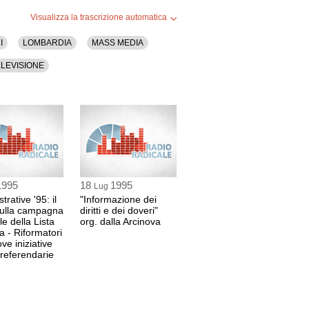
Visualizza la trascrizione automatica
I
LOMBARDIA
MASS MEDIA
ELEVISIONE
1995
18
1995
Lug
rative '95: il
"Informazione dei
sulla campagna
diritti e dei doveri"
le della Lista
org. dalla Arcinova
a - Riformatori
ve iniziative
 referendarie