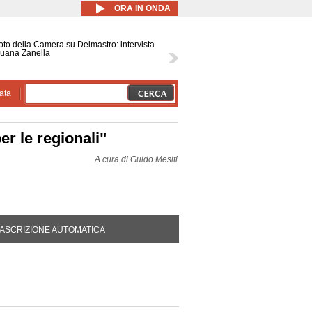
ORA IN ONDA
voto della Camera su Delmastro: intervista
Luana Zanella
ata
er le regionali"
A cura di
Guido Mesiti
DA ATTIVA)
ASCRIZIONE AUTOMATICA