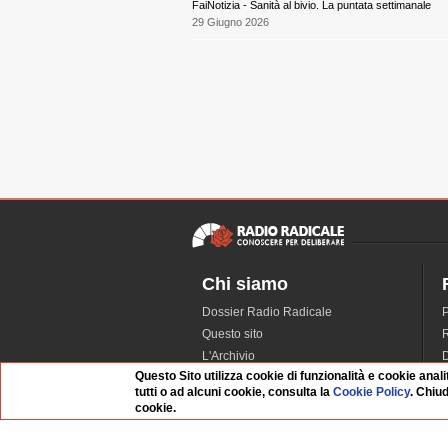
FaiNotizia - Sanità al bivio. La puntata settimanale
29 Giugno 2026
Chi siamo
Dossier Radio Radicale
P
Questo sito
R
L'Archivio
D
Questo Sito utilizza cookie di funzionalità e cookie anali
Redazione
tutti o ad alcuni cookie, consulta la
Cookie Policy
. Chiu
La musica da Requiem
I
cookie.
Infrastruttura informatica
S
Contattaci