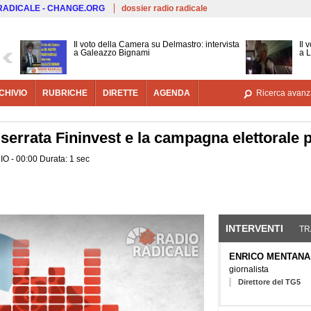
Salta al contenuto principale
 RADICALE - CHANGE.ORG
dossier radio radicale
Il voto della Camera su Delmastro: intervista
Il 
a Galeazzo Bignami
a 
CHIVIO
RUBRICHE
DIRETTE
AGENDA
Ricerca avanz
 serrata Fininvest e la campagna elettorale p
IO - 00:00 Durata: 1 sec
INTERVENTI
(SCHE
TR
ENRICO MENTANA
giornalista
Direttore del TG5