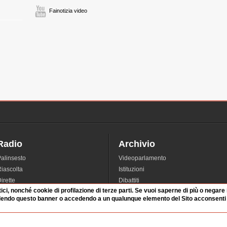
Fainotizia video
Radio
Archivio
alinsesto
Videoparlamento
iascolta
Istituzioni
irette
Dibattiti
tici, nonché cookie di profilazione di terze parti. Se vuoi saperne di più o negare
Rubriche
Manifestazioni
dendo questo banner o accedendo a un qualunque elemento del Sito acconsenti a
nterviste
Radicali
tatistiche audio/video