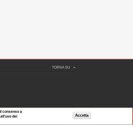
TORNA SU
 il consenso a
Accetta
ll'uso dei