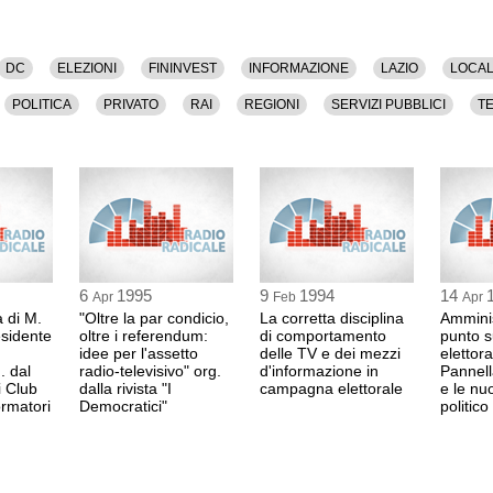
DC
ELEZIONI
FININVEST
INFORMAZIONE
LAZIO
LOCAL
POLITICA
PRIVATO
RAI
REGIONI
SERVIZI PUBBLICI
T
6
1995
9
1994
14
Apr
Feb
Apr
 di M.
"Oltre la par condicio,
La corretta disciplina
Amminist
esidente
oltre i referendum:
di comportamento
punto 
idee per l'assetto
delle TV e dei mezzi
elettora
. dal
radio-televisivo" org.
d'informazione in
Pannell
 Club
dalla rivista "I
campagna elettorale
e le nuo
ormatori
Democratici"
politico