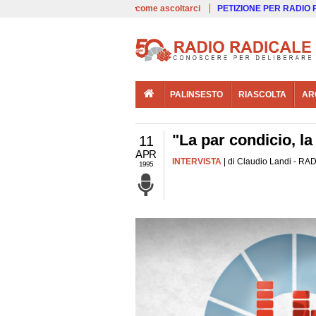
00:00
Live
come ascoltarci
PETIZIONE PER RADIO
PALINSESTO
RIASCOLTA
AR
"La par condicio, la
11
APR
INTERVISTA
| di Claudio Landi - RAD
1995