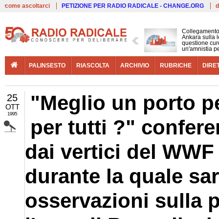
Live
come ascoltarci
PETIZIONE PER RADIO RADICALE - CHANGE.ORG
d
Collegamento
Ankara sulla l
questione cur
un'amnistia p
PALINSESTO
RIASCOLTA
ARCHIVIO
RUBRICHE
DIRE
"Meglio un porto p
25
OTT
1995
per tutti ?" confer
dai vertici del WWF
durante la quale sa
osservazioni sulla p