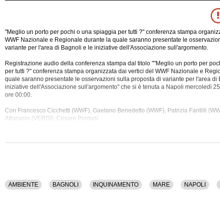
"Meglio un porto per pochi o una spiaggia per tutti ?" conferenza stampa organizza
WWF Nazionale e Regionale durante la quale saranno presentate le osservazioni
variante per l'area di Bagnoli e le iniziative dell'Associazione sull'argomento.
Registrazione audio della conferenza stampa dal titolo ""Meglio un porto per poc
per tutti ?" conferenza stampa organizzata dai vertici del WWF Nazionale e Regi
quale saranno presentate le osservazioni sulla proposta di variante per l'area di 
iniziative dell'Associazione
sull'argomento" che si è tenuta a Napoli mercoledì 25
ore 00:00.
Con Francesco Cicchetti (WWF), Gaetano Benedetto (WWF), Patrizia Fantilli (W
Attanasio (VERDI), Cesare Pontoni.
Sono stati trattati i seguenti argomenti: Ambiente, Bagnoli, Inquinamento, Mare, 
Questa conferenza stampa ha una durata di 41 minuti.
AMBIENTE
BAGNOLI
INQUINAMENTO
MARE
NAPOLI