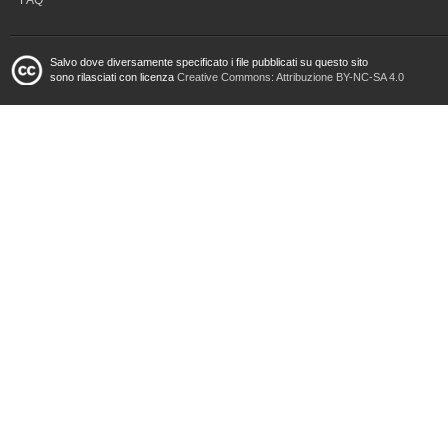
FAQ
Salvo dove diversamente specificato i file pubblicati su questo sito
sono rilasciati con licenza
Creative Commons: Attribuzione BY-NC-SA 4.0