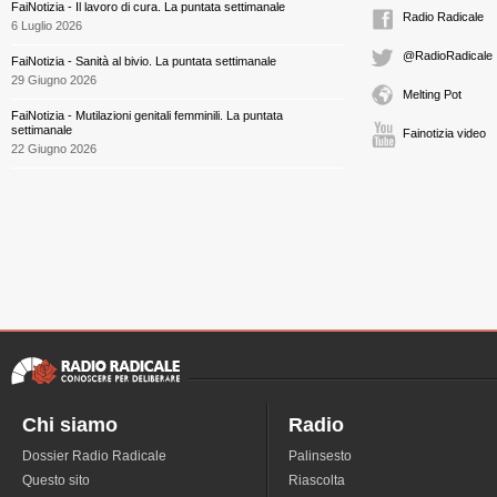
FaiNotizia - Il lavoro di cura. La puntata settimanale
Radio Radicale
6 Luglio 2026
@RadioRadicale
FaiNotizia - Sanità al bivio. La puntata settimanale
29 Giugno 2026
Melting Pot
FaiNotizia - Mutilazioni genitali femminili. La puntata
settimanale
Fainotizia video
22 Giugno 2026
Chi siamo
Radio
Dossier Radio Radicale
Palinsesto
Questo sito
Riascolta