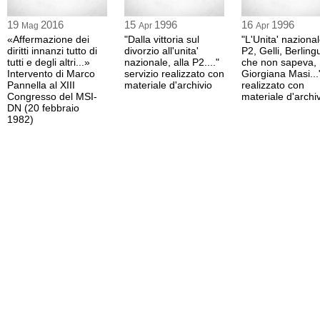
19
2016
15
1996
16
1996
Mag
Apr
Apr
«Affermazione dei
"Dalla vittoria sul
"L'Unita' nazional
diritti innanzi tutto di
divorzio all'unita'
P2, Gelli, Berling
tutti e degli altri...»
nazionale, alla P2...."
che non sapeva,
Intervento di Marco
servizio realizzato con
Giorgiana Masi...
Pannella al XIII
materiale d'archivio
realizzato con
Congresso del MSI-
materiale d'archi
DN (20 febbraio
1982)