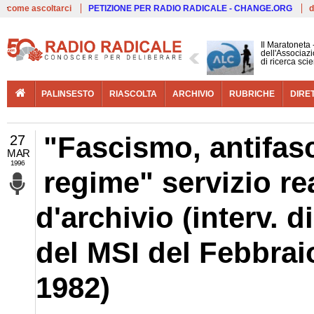
Live
come ascoltarci
PETIZIONE PER RADIO RADICALE - CHANGE.ORG
d
Il Maratoneta
dell'Associazi
di ricerca scie
PALINSESTO
RIASCOLTA
ARCHIVIO
RUBRICHE
DIRE
"Fascismo, antifasc
27
MAR
1996
regime" servizio re
d'archivio (interv. 
del MSI del Febbrai
1982)