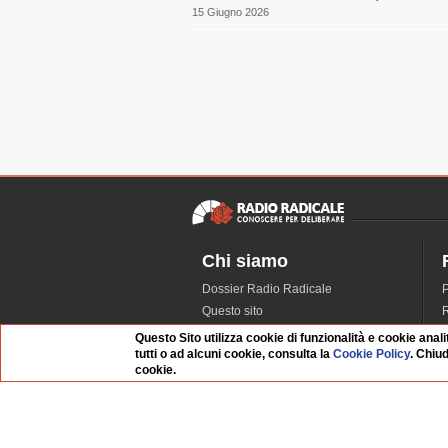
15 Giugno 2026
Chi siamo
Dossier Radio Radicale
P
Questo sito
R
L'Archivio
D
Questo Sito utilizza cookie di funzionalità e cookie anali
tutti o ad alcuni cookie, consulta la
Cookie Policy
. Chiu
Redazione
cookie.
La musica da Requiem
I
Infrastruttura informatica
S
Contattaci
Dati societari