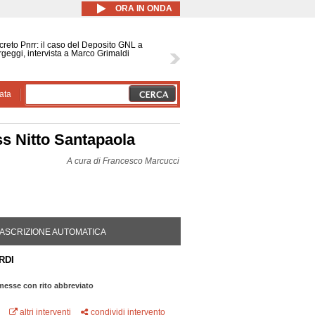
ORA IN ONDA
reto Pnrr: il caso del Deposito GNL a
geggi, intervista a Marco Grimaldi
ata
ss Nitto Santapaola
A cura di
Francesco Marcucci
DA ATTIVA)
ASCRIZIONE AUTOMATICA
RDI
messe con rito abbreviato
altri interventi
condividi intervento