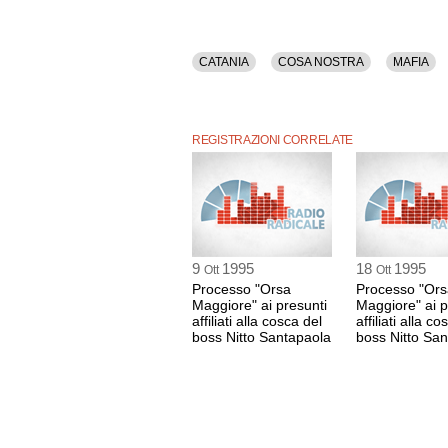
CATANIA
COSA NOSTRA
MAFIA
REGISTRAZIONI CORRELATE
9
1995
18
1995
Ott
Ott
Processo "Orsa
Processo "Ors
Maggiore" ai presunti
Maggiore" ai p
affiliati alla cosca del
affiliati alla c
boss Nitto Santapaola
boss Nitto Sa