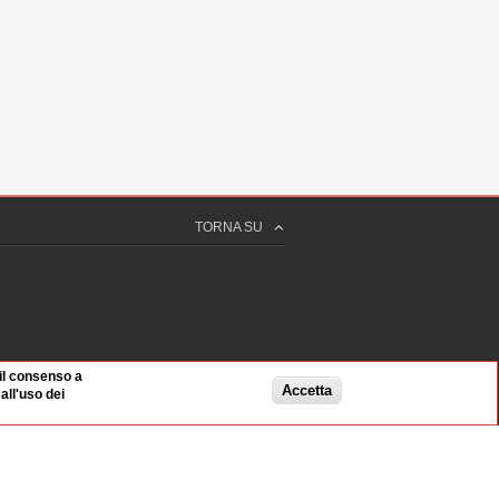
ANISI
RDI
TORNA SU
E
 il consenso a
Accetta
ll'uso dei
SO