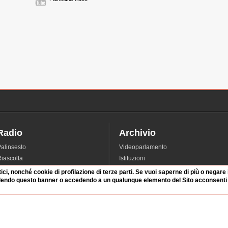
avvocato
difesa
0:29 Durata: 4 min
FRANCESCO PASS
avvocato
0:33 Durata: 3 min
FRANCESCO VIRA
PRE
pausa
0:36 Durata: 1 min
Radio
Archivio
alinsesto
Videoparlamento
AMEDEO BERTON
iascolta
Istituzioni
PM
irette
Dibattiti
0:37 Durata: 1 min
tici, nonché cookie di profilazione di terze parti. Se vuoi saperne di più o negare
dendo questo banner o accedendo a un qualunque elemento del Sito acconsenti a
Rubriche
Manifestazioni
nterviste
Radicali
FRANCESCO RUS
tatistiche audio/video
avvocato
0:38 Durata: 6 min