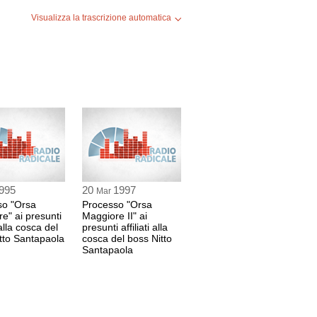
SO
Visualizza la trascrizione automatica
RI
ile
995
20
1997
ile
Mar
so "Orsa
Processo "Orsa
e" ai presunti
Maggiore II" ai
i alla cosca del
presunti affiliati alla
tto Santapaola
cosca del boss Nitto
SO
Santapaola