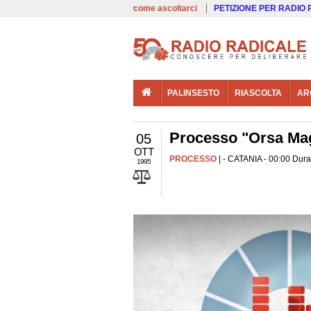
00:00
Live
come ascoltarci
PETIZIONE PER RADIO
PALINSESTO
RIASCOLTA
AR
Processo "Orsa Maggi
05
OTT
PROCESSO
| - CATANIA - 00:00 Dura
1995