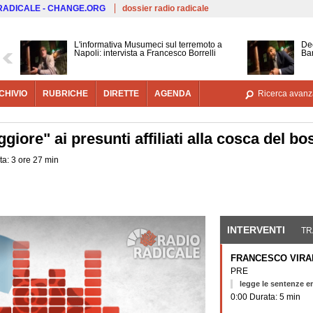
Salta al contenuto principale
 RADICALE - CHANGE.ORG
dossier radio radicale
L'informativa Musumeci sul terremoto a
Dec
Napoli: intervista a Francesco Borrelli
Bar
CHIVIO
RUBRICHE
DIRETTE
AGENDA
Ricerca avanz
ore" ai presunti affiliati alla cosca del bo
ta: 3 ore 27 min
INTERVENTI
(SCHE
TR
FRANCESCO VIRA
PRE
legge le sentenze e
0:00 Durata: 5 min