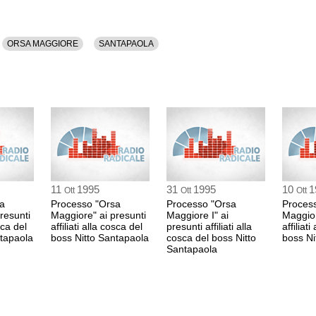
ALFREDO GALAS
avvocato
parte civile
ORSA MAGGIORE
SANTAPAOLA
0:15 Durata: 1 min
VINCENZO SCUDIE
avvocato
dott. proc., parte civ
0:16 Durata: 1 min
FABIO TITA
avvocato
11
1995
31
1995
10
1
dott. proc., parte civ
Ott
Ott
Ott
0:17 Durata: 1 min
a
Processo "Orsa
Processo "Orsa
Proces
resunti
Maggiore" ai presunti
Maggiore I" ai
Maggior
osca del
affiliati alla cosca del
presunti affiliati alla
affiliat
ntapaola
boss Nitto Santapaola
cosca del boss Nitto
boss Ni
FRANCESCO RUS
Santapaola
avvocato
difesa
0:18 Durata: 1 min