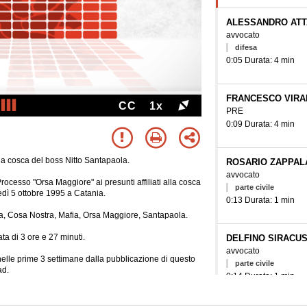
ALESSANDRO ATT
avvocato
difesa
0:05 Durata: 4 min
FRANCESCO VIRA
CC
1x
PRE
0:09 Durata: 4 min
lla cosca del boss Nitto Santapaola.
ROSARIO ZAPPAL
avvocato
rocesso "Orsa Maggiore" ai presunti affiliati alla cosca
parte civile
edì 5 ottobre 1995 a Catania.
0:13 Durata: 1 min
nia, Cosa Nostra, Mafia, Orsa Maggiore, Santapaola.
ta di 3 ore e 27 minuti.
DELFINO SIRACU
avvocato
e nelle prime 3 settimane dalla pubblicazione di questo
parte civile
d.
0:14 Durata: 1 min