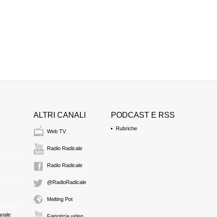
SAMBATARO
avvocato
difesa
0:19 Durata: 2 min
FRANCESCO VIRA
PRE
0:21 Durata: 2 min
GIUSEPPE NAPOL
avvocato
ALTRI CANALI
PODCAST E RSS
difesa
0:23 Durata: 4 min
Rubriche
Web TV
Radio Radicale
FRANCESCO PASS
avvocato
Radio Radicale
difesa
0:27 Durata: 2 min
@RadioRadicale
Melting Pot
GINO GRASSIA
anale
Fainotizia video