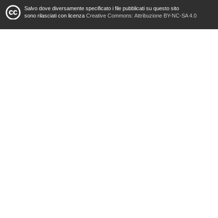
Salvo dove diversamente specificato i file pubblicati su questo sito
sono rilasciati con licenza
Creative Commons: Attribuzione BY-NC-SA 4.0