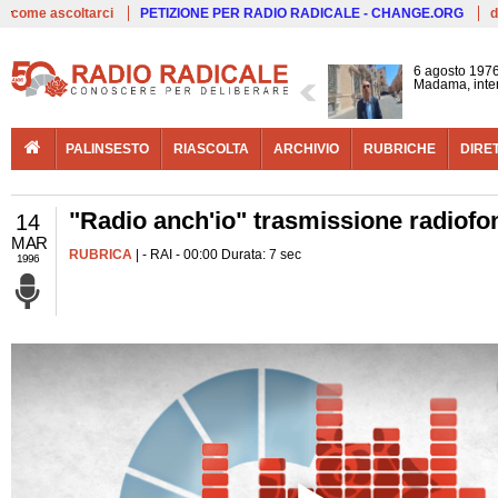
Live
come ascoltarci
PETIZIONE PER RADIO RADICALE - CHANGE.ORG
d
6 agosto 1976
Madama, interv
PALINSESTO
RIASCOLTA
ARCHIVIO
RUBRICHE
DIRE
"Radio anch'io" trasmissione radiofo
14
MAR
RUBRICA
| - RAI - 00:00 Durata: 7 sec
1996