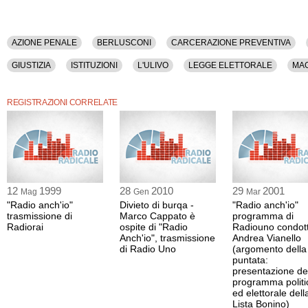
AZIONE PENALE
BERLUSCONI
CARCERAZIONE PREVENTIVA
GIUSTIZIA
ISTITUZIONI
L'ULIVO
LEGGE ELETTORALE
MA
PRC
PRESIDENZIALE
PRODI
RIFORME
SEPARAZIONE D
REGISTRAZIONI CORRELATE
12
1999
28
2010
29
2001
Mag
Gen
Mar
"Radio anch'io"
Divieto di burqa -
"Radio anch'io"
trasmissione di
Marco Cappato è
programma di
Radiorai
ospite di "Radio
Radiouno condot
Anch'io", trasmissione
Andrea Vianello
di Radio Uno
(argomento della
puntata:
presentazione de
programma politi
ed elettorale dell
Lista Bonino)