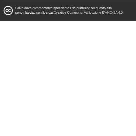
Salvo dove diversamente specificato i file pubblicati su questo sito
sono rilasciati con licenza
Creative Commons: Attribuzione BY-NC-SA 4.0