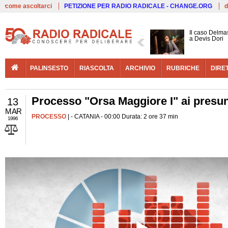
Live
come ascoltarci
PETIZIONE PER RADIO RADICALE - CHANGE.ORG
d
Il caso Delmas
a Devis Dori
PALINSESTO
RIASCOLTA
ARCHIVIO
RUBRICHE
DIRE
Processo "Orsa Maggiore I" ai presunti
13
MAR
PROCESSO
| - CATANIA - 00:00 Durata: 2 ore 37 min
1996